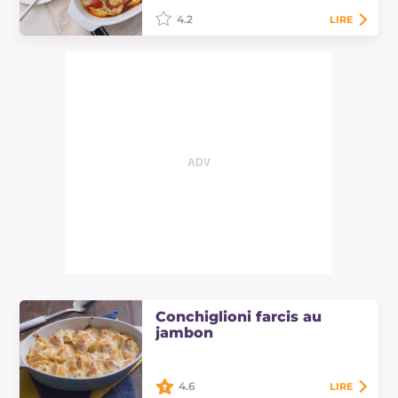
4.2
LIRE
Les conchiglioni farcis sont un plat
principal succulent, réalisé avec un
format de pâtes qui se prête à une
farce riche et savoureuse!
Conchiglioni farcis au
jambon
4.6
LIRE