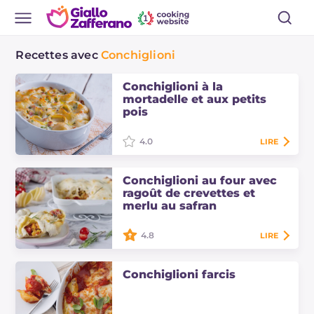
Recettes avec
Conchiglioni
Conchiglioni à la
mortadelle et aux petits
pois
4.0
LIRE
Les conchiglioni à la mortadelle et
aux petits pois sont un plat
Conchiglioni au four avec
principal au four. Découvrez les
ragoût de crevettes et
doses et le procédé pour préparer
merlu au safran
cette…
4.8
LIRE
Les Conchiglioni au four avec
ragoût de crevettes et merlu au
Conchiglioni farcis
safran sont un plat principal
savoureux et crémeux, parfait pour
le déjeuner du…