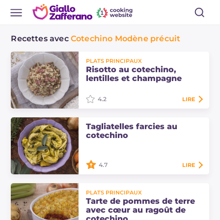
Recettes avec
Cotechino Modène précuit
PLATS PRINCIPAUX
Risotto au cotechino,
lentilles et champagne
4.2
LIRE
Le risotto au cotechino, lentilles et
Tagliatelles farcies au
champagne est un plat principal
cotechino
idéal pour le réveillon du Nouvel
An, avec les deux ingrédients
typiques…
4.7
LIRE
Les tagliatelles farcies au cotechino
sont un plat principal original et
PLATS PRINCIPAUX
savoureux, avec des tagliatelles à
Tarte de pommes de terre
l'œuf farcies de cotechino de…
avec cœur au ragoût de
cotechino