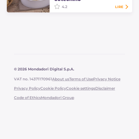
4.2
LIRE
La tarte de pommes de terre avec
cœur au ragoût de cotechino est un
plat copieux et très appétissant,
avec un savoureux ragoût de
cotechino de Modène.
© 2026 Mondadori Digital S.p.A.
VAT no. 14371170961
About us
Terms of Use
Privacy Notice
Privacy Policy
Cookie Policy
Cookie settings
Disclaimer
Code of Ethics
Mondadori Group