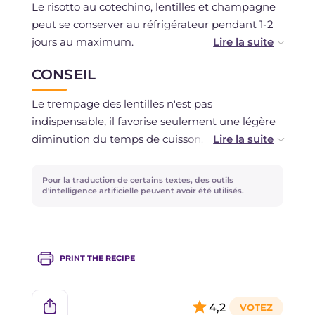
Le risotto au cotechino, lentilles et champagne
peut se conserver au réfrigérateur pendant 1-2
jours au maximum.
La congélation est déconseillée.
CONSEIL
Le trempage des lentilles n'est pas
indispensable, il favorise seulement une légère
diminution du temps de cuisson. Si toutefois
vous souhaitez accélérer la préparation, vous
pouvez faire cuire les lentilles avec l'autocuiseur
Pour la traduction de certains textes, des outils
pendant 20 minutes à feu très doux, réduisant
d'intelligence artificielle peuvent avoir été utilisés.
ainsi de moitié le temps de cuisson.
Vous pouvez également cuire le riz avec du
champagne si vous préférez et servir le risotto
PRINT THE RECIPE
avec le même champagne ou mousseux utilisé
pour le cuire.
4,2