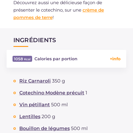
Découvrez aussi une délicieuse façon de
présenter le cotechino, sur une
crème de
pommes de terre
!
INGRÉDIENTS
Calories par portion
1058
Énergie
Kcal
1058
Glucides
g
83
Riz Carnaroli
350 g
Dont sucres
g
1.6
Protéine
g
44
Cotechino Modène précuit
1
Graisses
g
52.3
Vin pétillant
500 ml
dont acides gras saturés
g
20.67
Fibre
g
4.1
Lentilles
200 g
Cholestérol
mg
170
Bouillon de légumes
500 ml
Sodium
mg
1912