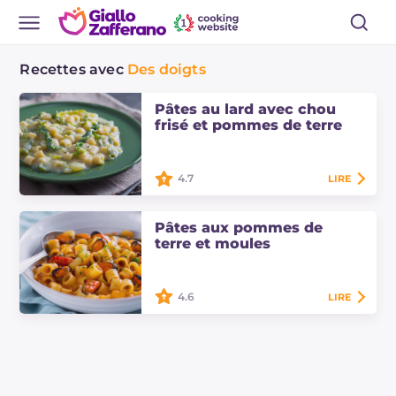
Recettes avec
Des doigts
Pâtes au lard avec chou
frisé et pommes de terre
4.7
LIRE
Les pâtes au lard avec chou frisé et
pommes de terre sont un plat
Pâtes aux pommes de
principal riche avec une sauce
terre et moules
crémeuse, parfait pour les froides
soirées…
4.6
LIRE
Les pâtes aux pommes de terre et
moules sont un premier plat
crémeux et savoureux. Un
concentré de saveurs ! Découvrez
les doses et la…