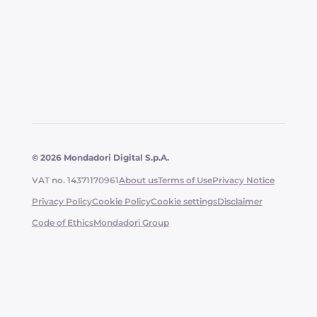
© 2026 Mondadori Digital S.p.A.
VAT no. 14371170961
About us
Terms of Use
Privacy Notice
Privacy Policy
Cookie Policy
Cookie settings
Disclaimer
Code of Ethics
Mondadori Group