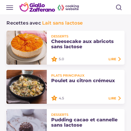
Recettes avec
Lait sans lactose
DESSERTS
Cheesecake aux abricots
sans lactose
5.0
LIRE
Cheesecake aux abricots sans
PLATS PRINCIPAUX
lactose : un dessert à la cuillère frais,
Poulet au citron crémeux
sans cuisson et super facile. Fais
venir des envies d'été avec cette
recette.
4.5
LIRE
Le poulet au citron crémeux est une
DESSERTS
recette légère et rapide, sans gluten
Pudding cacao et cannelle
et sans lactose. Un savoureux plat
sans lactose
principal de viande pour toute la…