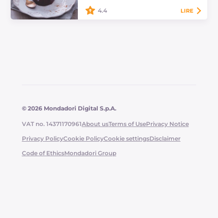
4.4
LIRE
Le pudding cacao et cannelle sans
lactose est un dessert à la cuillère
très gourmand ! Parfait à préparer
pendant la période hivernale, il…
© 2026 Mondadori Digital S.p.A.
VAT no. 14371170961
About us
Terms of Use
Privacy Notice
Privacy Policy
Cookie Policy
Cookie settings
Disclaimer
Code of Ethics
Mondadori Group