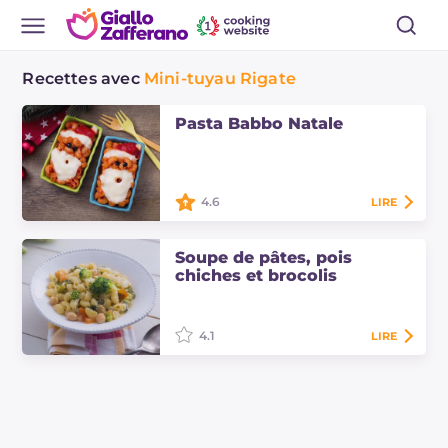
Recettes avec
Mini-tuyau Rigate
Pasta Babbo Natale
4.6
LIRE
Les pâtes Père Noël sont un
délicieux plat de pâtes au four à
Soupe de pâtes, pois
thème de Noël, assaisonné de
chiches et brocolis
sauce tomate, mozzarella et olives.
4.1
LIRE
Un plat spécial qui réchauffe le
cœur pendant les journées
d'automne, pour revigorer les
petits-enfants de retour de l'école, à
savourer avec…