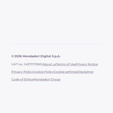
© 2026 Mondadori Digital S.p.A.
VAT no. 14371170961
About us
Terms of Use
Privacy Notice
Privacy Policy
Cookie Policy
Cookie settings
Disclaimer
Code of Ethics
Mondadori Group