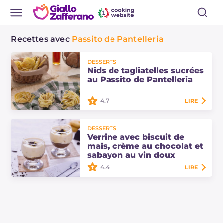
Recettes avec
Passito de Pantelleria
DESSERTS
Nids de tagliatelles sucrées
au Passito de Pantelleria
4.7
LIRE
Les nids de tagliatelles au Passito
DESSERTS
de Pantelleria, sont de
Verrine avec biscuit de
sympathiques et aromatiques
maïs, crème au chocolat et
petits gâteaux frits recouverts de
sabayon au vin doux
sucre glace, très…
4.4
LIRE
La verrine avec biscuit de maïs,
crème au chocolat et sabayon au
vin doux est un dessert élégant et
gourmand, idéal pour conclure un