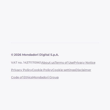
dîner raffiné.
© 2026 Mondadori Digital S.p.A.
VAT no. 14371170961
About us
Terms of Use
Privacy Notice
Privacy Policy
Cookie Policy
Cookie settings
Disclaimer
Code of Ethics
Mondadori Group