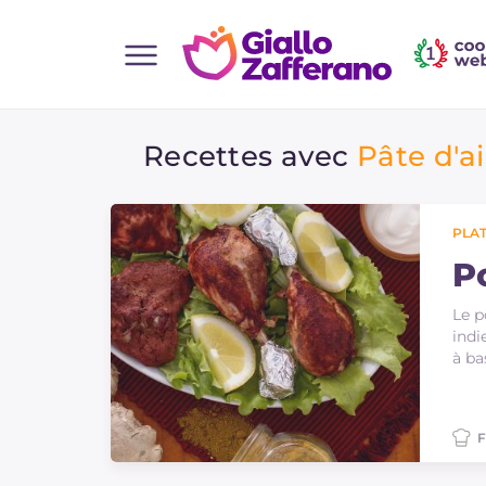
Home
Recettes avec
Pâte d'a
Toutes les recettes
Aperitifs
Salades
PLAT
Plats principaux
P
Boissons et rafraîchissements
Le p
indi
Desserts
à ba
Accompagnement
Pizzas et focaccia
F
Gateaux et patisserie