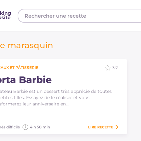
de marasquin
AUX ET PÂTISSERIE
3.7
orta Barbie
âteau Barbie est un dessert très apprécié de toutes
petites filles. Essayez de le réaliser et vous
sformerez leur anniversaire en…
rès difficile
4 h 50 min
LIRE
RECETTE