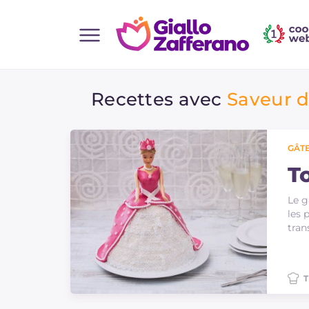
Home
Recettes avec
Saveur 
Toutes les recettes
Aperitifs
Salades
GÂTE
Plats principaux
T
Boissons et rafraîchissements
Le g
les 
Desserts
tran
Accompagnement
Pizzas et focaccia
T
Gateaux et patisserie