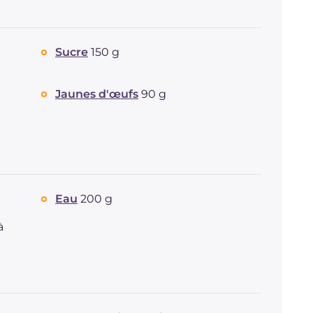
Sucre
150 g
Jaunes d'œufs
90 g
Eau
200 g
à