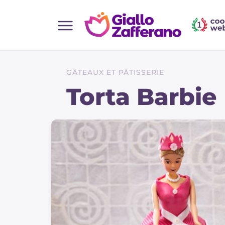
Home
Toutes les recettes
GÂTEAUX ET PÂTISSERIE
Aperitifs
Torta Barbie
Salades
Plats principaux
Boissons et rafraîchissements
Desserts
Accompagnement
Pizzas et focaccia
Gateaux et patisserie