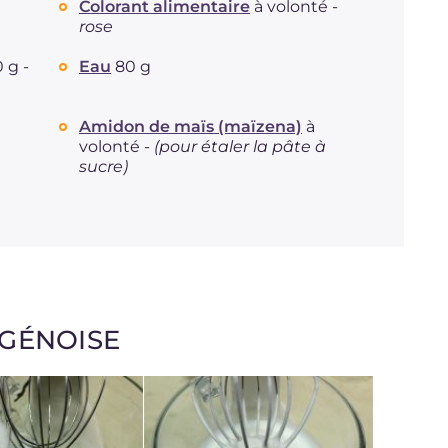
Colorant alimentaire
à volonté -
rose
 g -
Eau
80 g
Amidon de maïs (maïzena)
à
volonté -
(pour étaler la pâte à
sucre)
GÉNOISE