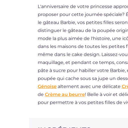
L'anniversaire de votre princesse app
BR
proposer pour cette journée spéciale? Ét
ES
le gâteau Barbie, vos petites filles seron
DE
distinguer le gâteau de la poupée origi
mode la plus aimée de l'histoire, une i
NL
dans les maisons de toutes les petites f
même dans le cake design. Laissez-vous 
maquillage, et pendant ce temps, consa
pâte à sucre pour habiller votre Barbie,
poupée qui cache sous sa jupe un desse
Génoise
alternent avec une délicate
Cr
de
Crème au beurre
! Belle à voir et d
pour permettre à vos petites filles de v