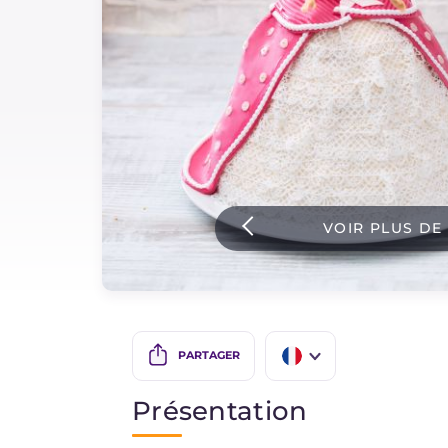
Sauces
Dernieres recettes
IT Website
VOIR PLUS DE
Facebook
Instagram
TikTok
YouTube
PARTAGER
IT
Présentation
EN