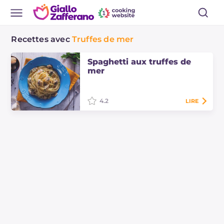
Recettes avec
Truffes de mer
Spaghetti aux truffes de
mer
4.2
LIRE
Les spaghetti aux truffes de mer
sont un délicieux plat principal,
parfait pour le dîner de la veille ou
comme alternative aux classiques
aux…