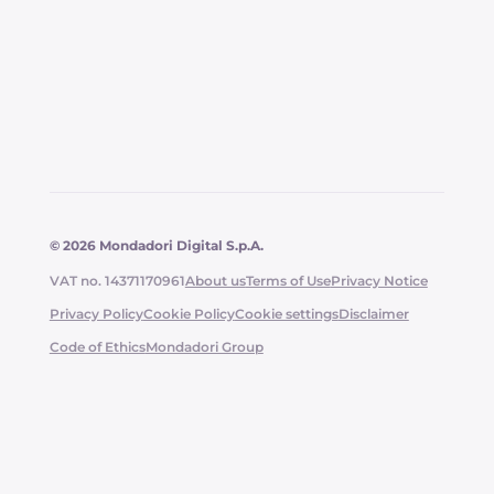
© 2026 Mondadori Digital S.p.A.
VAT no. 14371170961
About us
Terms of Use
Privacy Notice
Privacy Policy
Cookie Policy
Cookie settings
Disclaimer
Code of Ethics
Mondadori Group