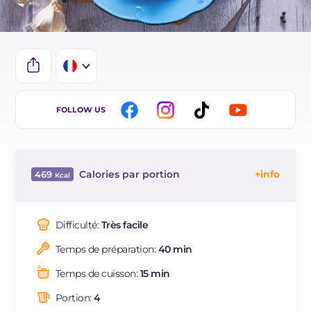
IT
FOLLOW US
EN
BR
Calories par portion
469
DE
Énergie
Kcal
469
ES
Glucides
g
67.7
Difficulté:
Très facile
NL
Dont sucres
g
3.7
Temps de préparation:
40 min
Protéine
g
15.3
Graisses
g
14.3
Temps de cuisson:
15 min
dont acides gras saturés
g
2.02
Portion:
4
Fibre
g
2.6