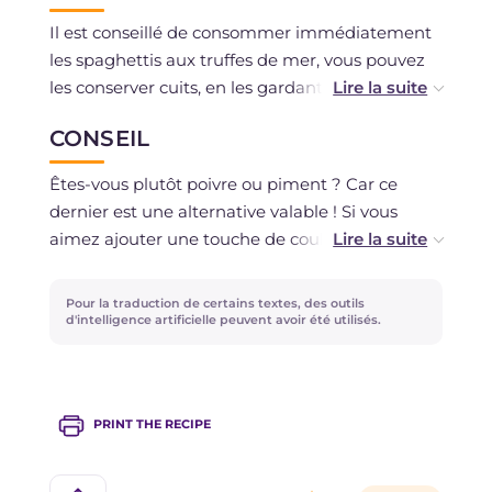
Il est conseillé de consommer immédiatement
les spaghettis aux truffes de mer, vous pouvez
les conserver cuits, en les gardant dans un
récipient bien couvert de film plastique.
CONSEIL
La congélation est déconseillée.
Êtes-vous plutôt poivre ou piment ? Car ce
dernier est une alternative valable ! Si vous
Les truffes de mer peuvent se conserver au
aimez ajouter une touche de couleur et de
maximum un jour au réfrigérateur, enveloppées
saveur supplémentaire, ajoutez quelques
dans un tissu humide.
tomates cerises ou quelques cuillères de coulis
Pour la traduction de certains textes, des outils
de tomate.
d'intelligence artificielle peuvent avoir été utilisés.
PRINT THE RECIPE