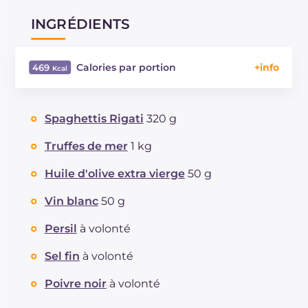
INGRÉDIENTS
Calories par portion
469
Énergie
Kcal
469
Glucides
g
67.7
Spaghettis Rigati
320 g
Dont sucres
g
3.7
Protéine
g
15.3
Truffes de mer
1 kg
Graisses
g
14.3
Huile d'olive extra vierge
50 g
dont acides gras saturés
g
2.02
Fibre
g
2.6
Vin blanc
50 g
Cholestérol
mg
31
Persil
à volonté
Sodium
mg
335
Sel fin
à volonté
Poivre noir
à volonté