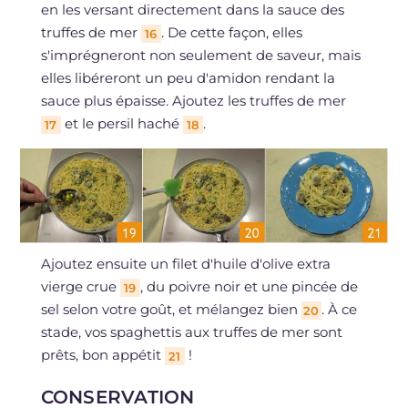
en les versant directement dans la sauce des
truffes de mer
. De cette façon, elles
16
s'imprégneront non seulement de saveur, mais
elles libéreront un peu d'amidon rendant la
sauce plus épaisse. Ajoutez les truffes de mer
et le persil haché
.
17
18
Ajoutez ensuite un filet d'huile d'olive extra
vierge crue
, du poivre noir et une pincée de
19
sel selon votre goût, et mélangez bien
. À ce
20
stade, vos spaghettis aux truffes de mer sont
prêts, bon appétit
!
21
CONSERVATION