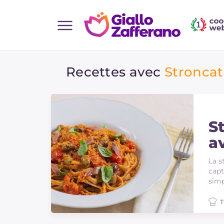
Home
Recettes avec
Stroncat
Toutes les recettes
Aperitifs
Salades
Plats principaux
S
a
Boissons et rafraîchissements
a
Desserts
La s
capt
Accompagnement
simp
Pizzas et focaccia
T
Gateaux et patisserie