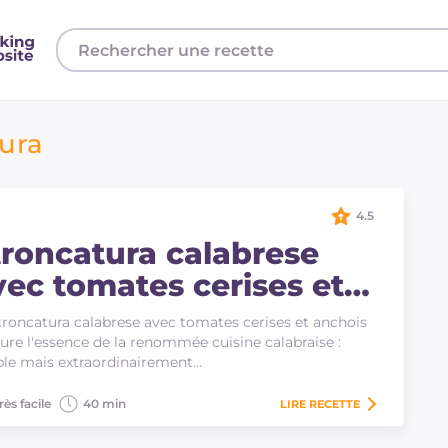
ura
4.5
troncatura calabrese
vec tomates cerises et
nchois
troncatura calabrese avec tomates cerises et anchois
ure l'essence de la renommée cuisine calabraise :
le mais extraordinairement…
rès facile
40 min
LIRE
RECETTE