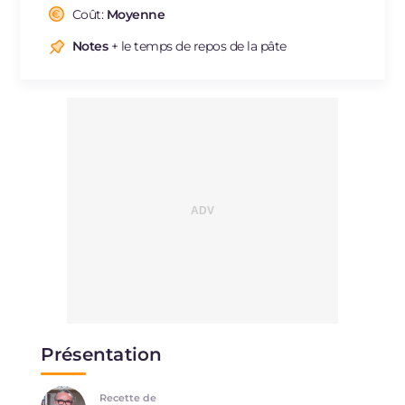
Cholestérol
Coût:
Moyenne
mg
2.2
Sodium
mg
564
Notes
+ le temps de repos de la pâte
Présentation
Recette de