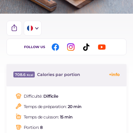
IT
FOLLOW US
EN
ES
Calories par portion
708.6
BR
Énergie
Kcal
708.6
DE
Glucides
g
79
Difficulté:
Difficile
NL
Dont sucres
g
3.6
Temps de préparation:
20 min
Protéine
g
27
Graisses
g
31.5
Temps de cuisson:
15 min
dont acides gras saturés
g
1.2
Portion:
8
Fibre
g
53