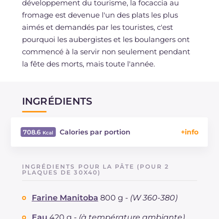
développement du tourisme, la focaccia au
fromage est devenue l'un des plats les plus
aimés et demandés par les touristes, c'est
pourquoi les aubergistes et les boulangers ont
commencé à la servir non seulement pendant
la fête des morts, mais toute l'année.
INGRÉDIENTS
Calories par portion
708.6
Énergie
Kcal
708.6
Glucides
g
79
INGRÉDIENTS POUR LA PÂTE (POUR 2
Dont sucres
PLAQUES DE 30X40)
g
3.6
Protéine
g
27
Farine Manitoba
800 g -
(W 360-380)
Graisses
g
31.5
dont acides gras saturés
g
1.2
Eau
420 g -
(à température ambiante)