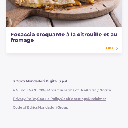
Focaccia croquante à la citrouille et au
fromage
LIRE
© 2026 Mondadori Digital S.p.A.
VAT no. 14371170961
About us
Terms of Use
Privacy Notice
Privacy Policy
Cookie Policy
Cookie settings
Disclaimer
Code of Ethics
Mondadori Group