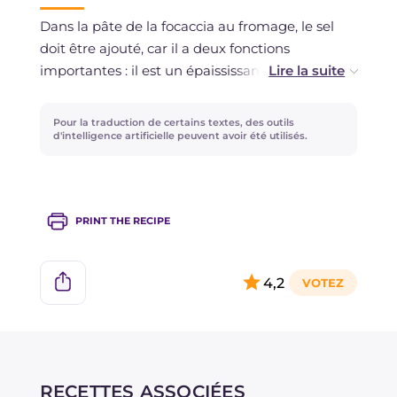
Dans la pâte de la focaccia au fromage, le sel
doit être ajouté, car il a deux fonctions
importantes : il est un épaississant et un
antibactérien.
Pour la traduction de certains textes, des outils
Si la pâte se rétracte en l'étalant, il peut y avoir
d'intelligence artificielle peuvent avoir été utilisés.
deux raisons : le repos n'a pas été suffisant ou
une farine trop forte a été utilisée. La solution
est d'attendre encore avant de l'étaler, en la
PRINT THE RECIPE
laissant reposer sous un torchon.
Si la pâte se déchire en l'étalant, alors une farine
4,2
trop faible a été utilisée. Dans ce cas, il faut
utiliser une farine plus forte et hydrater
davantage la pâte. Avec de l'expérience, vous
trouverez le bon équilibre pour un produit
excellent!
RECETTES ASSOCIÉES