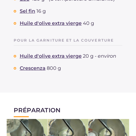
Fibre
g
53
Cholestérol
Sel fin
16 g
mg
2.2
Sodium
mg
564
Huile d'olive extra vierge
40 g
POUR LA GARNITURE ET LA COUVERTURE
Huile d'olive extra vierge
20 g -
environ
Crescenza
800 g
PRÉPARATION