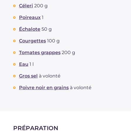
Céleri
200 g
Poireaux
1
Échalote
50 g
Courgettes
100 g
Tomates grappes
200 g
Eau
1 l
Gros sel
à volonté
Poivre noir en grains
à volonté
PRÉPARATION