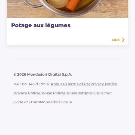
Potage aux légumes
LIRE
© 2026 Mondadori Digital S.p.A.
VAT no. 14371170961
About us
Terms of Use
Privacy Notice
Privacy Policy
Cookie Policy
Cookie settings
Disclaimer
Code of Ethics
Mondadori Group