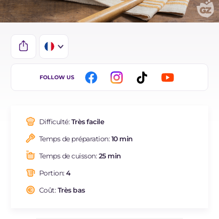
IT
FOLLOW US
EN
DE
Difficulté:
Très facile
ES
Temps de préparation:
10 min
BR
Temps de cuisson:
25 min
NL
Portion:
4
Coût:
Très bas