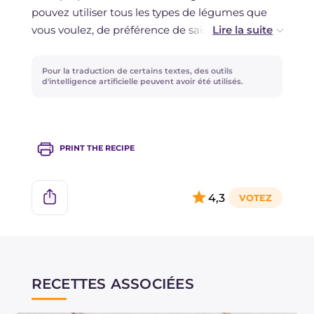
pouvez utiliser tous les types de légumes que
vous voulez, de préférence de saison, en
gardant la base du bouillon constante, à savoir:
oignon, céleri et carotte. Les légumes filtrés
Pour la traduction de certains textes, des outils
peuvent être recyclés par exemple en les
d'intelligence artificielle peuvent avoir été utilisés.
mixant pour les utiliser dans d'autres
préparations.
PRINT THE RECIPE
4,3
RECETTES ASSOCIÉES