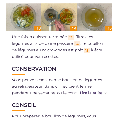
Une fois la cuisson terminée
, filtrez les
13
légumes à l'aide d'une passoire
. Le bouillon
14
de légumes au micro-ondes est prêt
à être
15
utilisé pour vos recettes.
CONSERVATION
Vous pouvez conserver le bouillon de légumes
au réfrigérateur, dans un récipient fermé,
pendant une semaine, ou le congeler dans des
bacs à glaçons, ainsi vous pourrez utiliser la
CONSEIL
quantité nécessaire au moment voulu.
Pour préparer le bouillon de légumes, vous