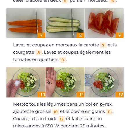
céleri d'abord en deux
puis en morceaux
.
5
6
Lavez et coupez en morceaux la carotte
et la
7
courgette
. Lavez et coupez également les
8
tomates en quartiers
.
9
Mettez tous les légumes dans un bol en pyrex,
ajoutez le gros sel
et le poivre en grains
.
10
11
Couvrez d'eau froide
et faites cuire au
12
micro-ondes à 650 W pendant 25 minutes.