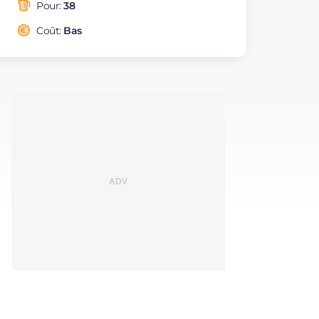
saturés
Pour:
38
Fibre
g
0.3
Coût:
Bas
Cholestérol
mg
43
Sodium
mg
169