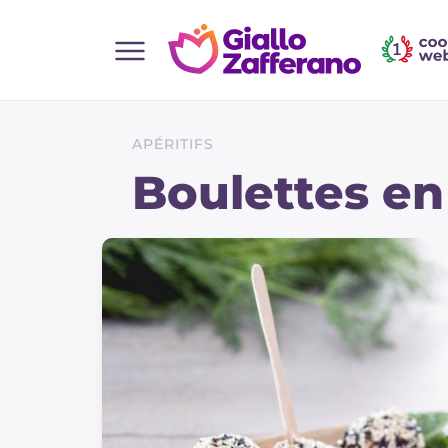
Home
Toutes les recettes
APÉRITIFS
Aperitifs
Boulettes en
Salades
Plats principaux
Boissons et rafraîchissements
Desserts
Accompagnement
Pizzas et focaccia
Gateaux et patisserie