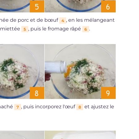
chée de porc et de bœuf
, en les mélangeant
4
 émiettée
, puis le fromage râpé
.
5
6
 haché
, puis incorporez l'œuf
et ajustez le
7
8