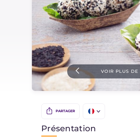
Sauces
Dernieres recettes
IT Website
VOIR PLUS DE
Facebook
Instagram
TikTok
YouTube
PARTAGER
IT
Présentation
EN