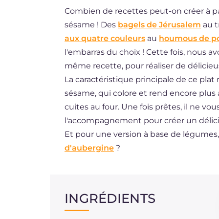
Combien de recettes peut-on créer à p
ES
sésame ! Des
bagels de Jérusalem
au t
DE
aux quatre couleurs
au
houmous de po
BR
l'embarras du choix ! Cette fois, nous a
même recette, pour réaliser de délicie
NL
La caractéristique principale de ce plat
sésame, qui colore et rend encore plus
cuites au four. Une fois prêtes, il ne vo
l'accompagnement pour créer un délicieu
Et pour une version à base de légumes,
d'aubergine
?
INGRÉDIENTS