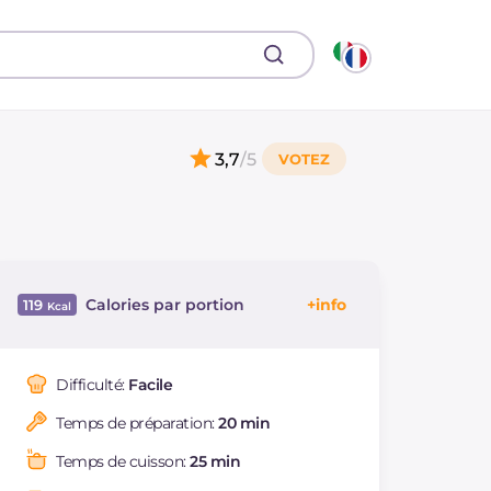
3,7
/5
Calories par portion
119
Énergie
Kcal
119
Glucides
g
3.9
Difficulté:
Facile
Dont sucres
g
0.3
Temps de préparation:
20 min
Protéine
g
11.8
Graisses
g
6.2
Temps de cuisson:
25 min
dont acides gras
g
1.82