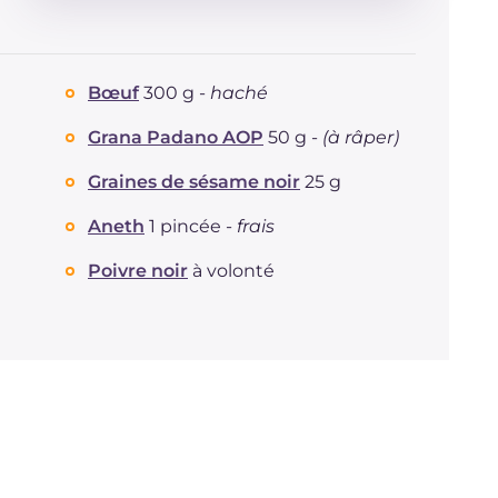
Énergie
Kcal
119
Glucides
g
3.9
Dont sucres
g
0.3
Bœuf
300 g -
haché
Protéine
g
11.8
Graisses
g
6.2
Grana Padano AOP
50 g -
(à râper)
dont acides gras saturés
g
1.82
Graines de sésame noir
25 g
Fibre
g
0.3
Cholestérol
mg
43
Aneth
1 pincée -
frais
Sodium
mg
169
Poivre noir
à volonté