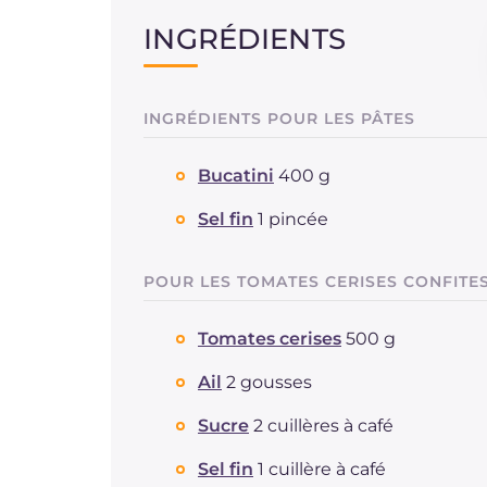
INGRÉDIENTS
INGRÉDIENTS POUR LES PÂTES
Bucatini
400 g
Sel fin
1 pincée
POUR LES TOMATES CERISES CONFITE
Tomates cerises
500 g
Ail
2 gousses
Sucre
2 cuillères à café
Sel fin
1 cuillère à café