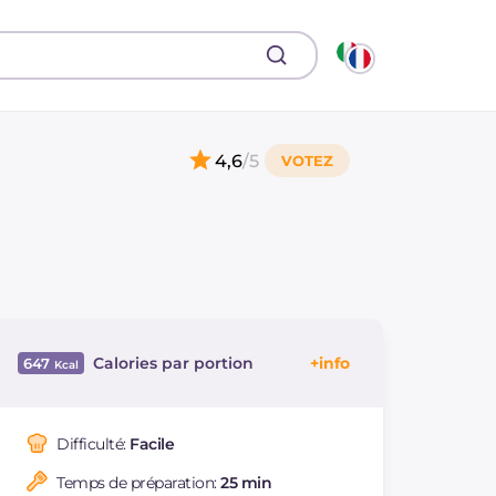
4,6
/5
Calories par portion
647
Énergie
Kcal
647
Glucides
g
90.5
Difficulté:
Facile
Dont sucres
g
10.4
Temps de préparation:
25 min
Protéine
g
20.5