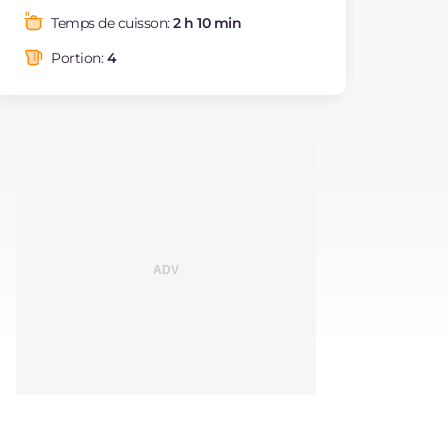
Graisses
g
22.6
Temps de cuisson:
2 h 10 min
dont acides gras
g
5.63
saturés
Portion:
4
Fibre
g
4.7
Cholestérol
mg
32
Sodium
mg
935