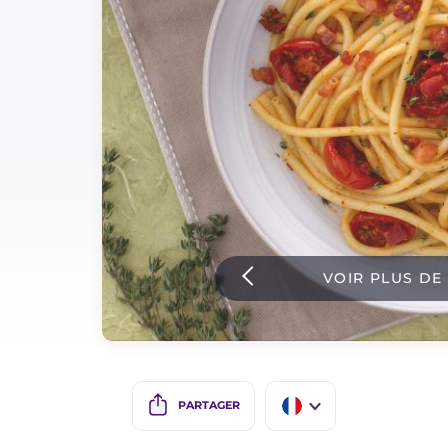
Sauces
Dernieres recettes
IT Website
Facebook
Instagram
VOIR PLUS DE
TikTok
YouTube
PARTAGER
IT