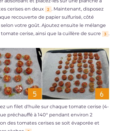
r absorbant et placez-les sur une planche à
tes cerises en deux
. Maintenant, disposez
2
que recouverte de papier sulfurisé, côté
z selon votre goût. Ajoutez ensuite le mélange
 tomate cerise, ainsi que la cuillère de sucre
.
3
ez un filet d'huile sur chaque tomate cerise (4-
ique préchauffé à 140° pendant environ 2
ion des tomates cerises se soit évaporée et