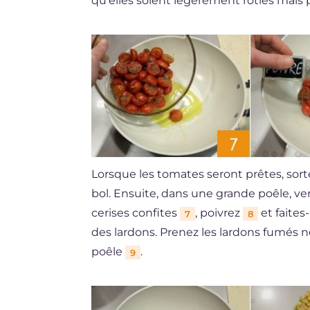
qu'elles soient légèrement rôties mais
Lorsque les tomates seront prêtes, sorte
bol. Ensuite, dans une grande poêle, ver
cerises confites
, poivrez
et faites
7
8
des lardons. Prenez les lardons fumés n
poêle
.
9