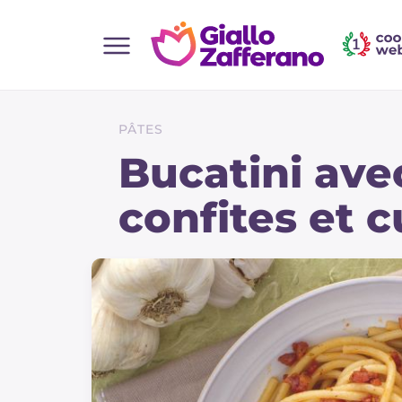
Home
Toutes les recettes
PÂTES
Aperitifs
Bucatini ave
Salades
confites et c
Plats principaux
Boissons et rafraîchissements
Desserts
Accompagnement
Pizzas et focaccia
Gateaux et patisserie