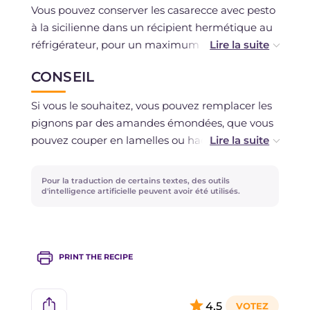
Vous pouvez conserver les casarecce avec pesto
à la sicilienne dans un récipient hermétique au
réfrigérateur, pour un maximum de deux jours.
CONSEIL
La congélation est déconseillée.
Si vous le souhaitez, vous pouvez remplacer les
pignons par des amandes émondées, que vous
pouvez couper en lamelles ou hacher avant de
les ajouter à la sauce.
Pour la traduction de certains textes, des outils
d'intelligence artificielle peuvent avoir été utilisés.
PRINT THE RECIPE
4,5