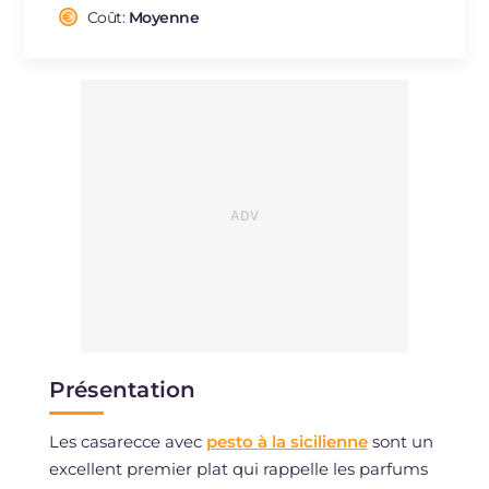
Cholestérol
Coût:
Moyenne
mg
41
Sodium
mg
476
Présentation
Les casarecce avec
pesto à la sicilienne
sont un
excellent premier plat qui rappelle les parfums