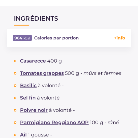
INGRÉDIENTS
Calories par portion
964
Énergie
Kcal
964
Glucides
g
89.5
Casarecce
400 g
Dont sucres
g
9.4
Protéine
g
27.6
Tomates grappes
500 g -
mûrs et fermes
Graisses
g
55.1
Basilic
à volonté -
dont acides gras saturés
g
13.62
Fibre
g
4.3
Sel fin
à volonté
Cholestérol
mg
41
Poivre noir
à volonté -
Sodium
mg
476
Parmigiano Reggiano AOP
100 g -
râpé
Ail
1 gousse -