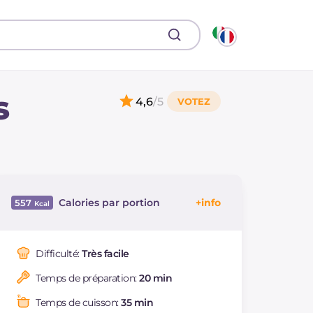
s
4,6
/5
Calories par portion
557
Énergie
Kcal
557
Glucides
g
50
Difficulté:
Très facile
Dont sucres
g
2.7
Temps de préparation:
20 min
Protéine
g
21.8
Graisses
g
29.1
Temps de cuisson:
35 min