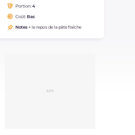
dont acides gras
g
9.35
saturés
Portion:
4
Fibre
g
2.8
Coût:
Bas
Cholestérol
mg
56
Notes
+ le repos de la pâte fraîche
Sodium
mg
1493