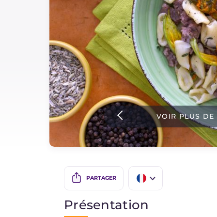
Sauces
Dernieres recettes
IT Website
Facebook
Instagram
VOIR PLUS DE
TikTok
YouTube
PARTAGER
IT
Présentation
EN