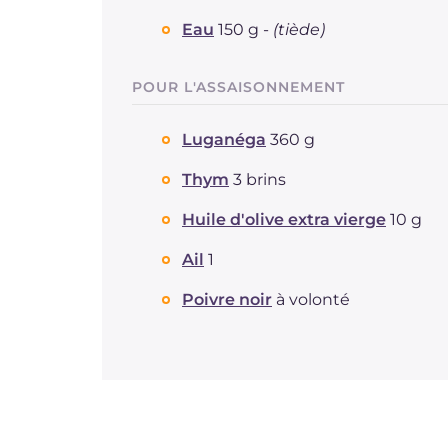
Eau
150 g -
(tiède)
POUR L'ASSAISONNEMENT
Luganéga
360 g
Thym
3 brins
Huile d'olive extra vierge
10 g
Ail
1
Poivre noir
à volonté