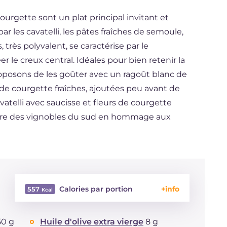
courgette sont un plat principal invitant et
les cavatelli, les pâtes fraîches de semoule,
, très polyvalent, se caractérise par le
r le creux central. Idéales pour bien retenir la
oposons de les goûter avec un ragoût blanc de
 de courgette fraîches, ajoutées peu avant de
atelli avec saucisse et fleurs de courgette
être des vignobles du sud en hommage aux
Calories par portion
557
Énergie
Kcal
557
50 g
Huile d'olive extra vierge
8 g
Glucides
g
50