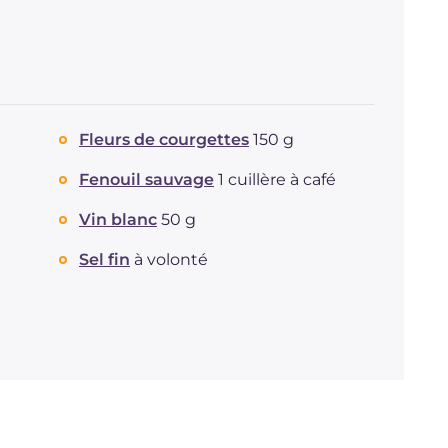
Dont sucres
g
2.7
Protéine
g
21.8
Graisses
g
29.1
dont acides gras saturés
g
9.35
Fibre
g
2.8
Fleurs de courgettes
150 g
Cholestérol
mg
56
Sodium
mg
1493
Fenouil sauvage
1 cuillère à café
Vin blanc
50 g
Sel fin
à volonté