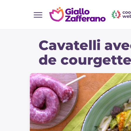
Home
Cavatelli ave
Toutes les recettes
Aperitifs
de courgett
Salades
Plats principaux
Boissons et rafraîchissements
Desserts
Accompagnement
Pizzas et focaccia
Gateaux et patisserie