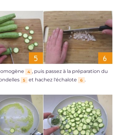
t homogène
, puis passez à la préparation du
4
rondelles
et hachez l'échalote
.
5
6