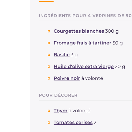
INGRÉDIENTS POUR 4 VERRINES DE 9
Courgettes blanches
300 g
Fromage frais à tartiner
50 g
Basilic
3 g
Huile d'olive extra vierge
20 g
Poivre noir
à volonté
POUR DÉCORER
Thym
à volonté
Tomates cerises
2