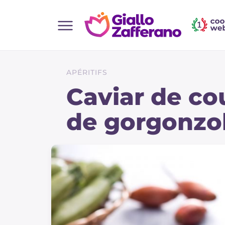
Home
Toutes les recettes
APÉRITIFS
Aperitifs
Caviar de co
Salades
de gorgonzo
Plats principaux
Boissons et rafraîchissements
Desserts
Accompagnement
Pizzas et focaccia
Gateaux et patisserie