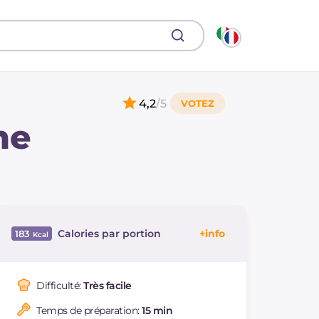
4,2
/5
me
Calories par portion
183
Énergie
Kcal
183
Glucides
g
2.7
Difficulté:
Très facile
Dont sucres
g
2.6
Temps de préparation:
15 min
Protéine
g
7.3