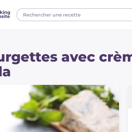
urgettes avec crè
la