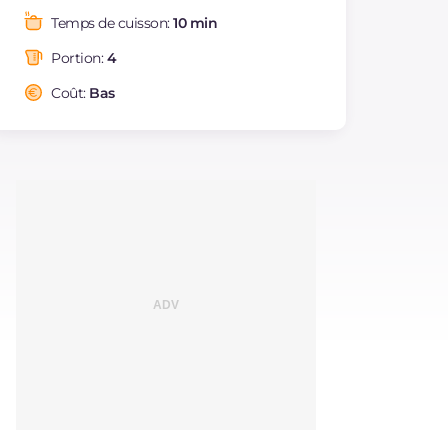
Graisses
g
15.9
Temps de cuisson:
10 min
dont acides gras
g
6.38
saturés
Portion:
4
Fibre
g
1.6
Coût:
Bas
Cholestérol
mg
29
Sodium
mg
489