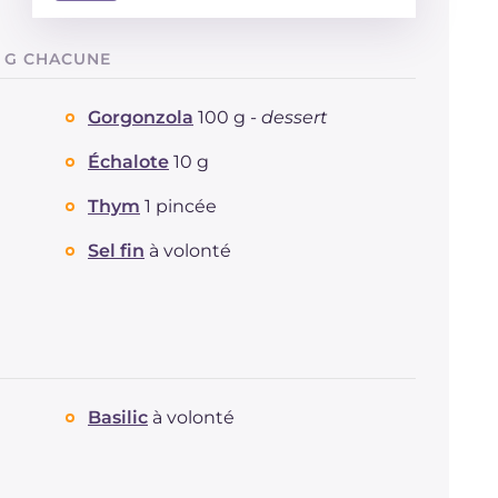
Énergie
Kcal
183
0 G CHACUNE
Glucides
g
2.7
Dont sucres
g
2.6
Gorgonzola
100 g -
dessert
Protéine
g
7.3
Graisses
g
15.9
Échalote
10 g
dont acides gras saturés
g
6.38
Thym
1 pincée
Fibre
g
1.6
Cholestérol
mg
29
Sel fin
à volonté
Sodium
mg
489
Basilic
à volonté