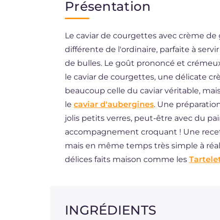
Présentation
EN
Le caviar de courgettes avec crème de g
ES
différente de l'ordinaire, parfaite à se
DE
de bulles. Le goût prononcé et crémeu
BR
le caviar de courgettes, une délicate cr
beaucoup celle du caviar véritable, m
NL
le
caviar d'aubergines
. Une préparation
jolis petits verres, peut-être avec du p
accompagnement croquant ! Une recette
mais en même temps très simple à réalis
délices faits maison comme les
Tartele
INGRÉDIENTS