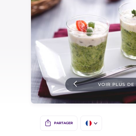
Sauces
Dernieres recettes
IT Website
Facebook
Instagram
VOIR PLUS DE
TikTok
YouTube
PARTAGER
IT