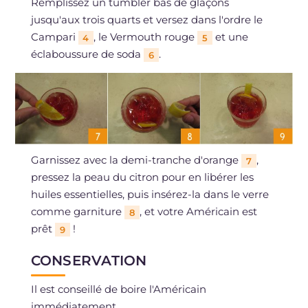
Remplissez un tumbler bas de glaçons
jusqu'aux trois quarts et versez dans l'ordre le
Campari
, le Vermouth rouge
et une
4
5
éclaboussure de soda
.
6
Garnissez avec la demi-tranche d'orange
,
7
pressez la peau du citron pour en libérer les
huiles essentielles, puis insérez-la dans le verre
comme garniture
, et votre Américain est
8
prêt
!
9
CONSERVATION
Il est conseillé de boire l'Américain
immédiatement.