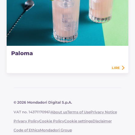
Paloma
LIRE
© 2026 Mondadori Digital S.p.A.
VAT no. 14371170961
About us
Terms of Use
Privacy Notice
Privacy Policy
Cookie Policy
Cookie settings
Disclaimer
Code of Ethics
Mondadori Group