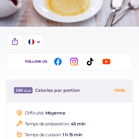
IT
FOLLOW US
EN
DE
Calories par portion
289
ES
Énergie
Kcal
289
BR
Glucides
g
42.9
Difficulté:
Moyenne
NL
Dont sucres
g
42.9
Temps de préparation:
45 min
Protéine
g
6.7
Graisses
g
9.2
Temps de cuisson:
1 h 15 min