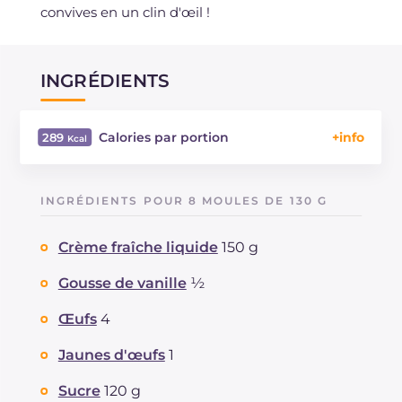
convives en un clin d'œil !
INGRÉDIENTS
Calories par portion
289
Énergie
Kcal
289
Glucides
g
42.9
INGRÉDIENTS POUR 8 MOULES DE 130 G
Dont sucres
g
42.9
Protéine
g
6.7
Crème fraîche liquide
150 g
Graisses
g
9.2
dont acides gras saturés
Gousse de vanille
½
g
4.54
Fibre
g
2
Œufs
4
Cholestérol
mg
154
Sodium
mg
77
Jaunes d'œufs
1
Sucre
120 g