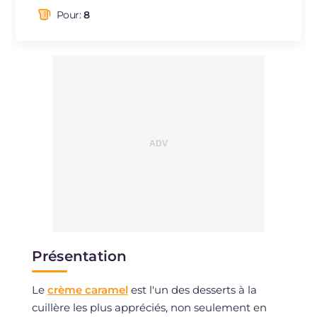
dont acides gras saturés
g
4.54
Pour:
8
Fibre
g
2
Cholestérol
mg
154
Sodium
mg
77
Présentation
Le
crème caramel
est l'un des desserts à la
cuillère les plus appréciés, non seulement en