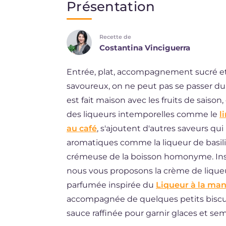
Présentation
EN
Recette de
ES
Costantina Vinciguerra
BR
Entrée, plat, accompagnement sucré et 
DE
savoureux, on ne peut pas se passer du t
NL
est fait maison avec les fruits de saison
des liqueurs intemporelles comme le
l
au café
, s'ajoutent d'autres saveurs qui
aromatiques comme la liqueur de basili
crémeuse de la boisson homonyme. Insp
nous vous proposons la crème de liqueu
parfumée inspirée du
Liqueur à la ma
accompagnée de quelques petits biscuit
sauce raffinée pour garnir glaces et sem