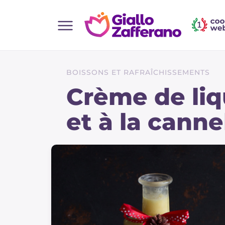
Home
Toutes les recettes
BOISSONS ET RAFRAÎCHISSEMENTS
Aperitifs
Crème de liq
Salades
et à la canne
Plats principaux
Boissons et rafraîchissements
Desserts
Accompagnement
Pizzas et focaccia
Gateaux et patisserie