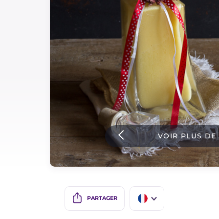
Sauces
Dernieres recettes
IT Website
Facebook
Instagram
VOIR PLUS DE
TikTok
YouTube
PARTAGER
IT