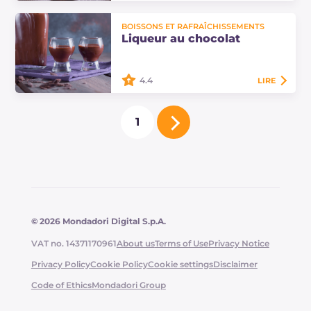
La liqueur au café faite maison est
BOISSONS ET RAFRAÎCHISSEMENTS
parfaite pour une fin de repas
Liqueur au chocolat
délicieuse, réalisée avec du café
moka ou du café espresso.
4.4
LIRE
La liqueur au chocolat est une
1
délicieuse liqueur crémeuse, idéale
pour réchauffer les cœurs lors des
soirées d'hiver ! Une crème à boire,…
© 2026 Mondadori Digital S.p.A.
VAT no. 14371170961
About us
Terms of Use
Privacy Notice
Privacy Policy
Cookie Policy
Cookie settings
Disclaimer
Code of Ethics
Mondadori Group