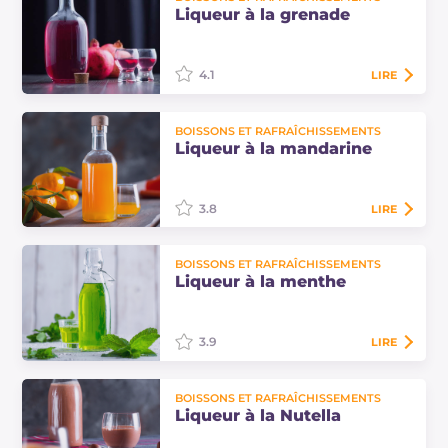
bananino, est une boisson
Liqueur à la grenade
alcoolisée agréablement douce et
crémeuse à servir en fin de repas
pour conclure un dîner…
4.1
LIRE
La liqueur à la grenade est un
BOISSONS ET RAFRAÎCHISSEMENTS
digestif fait maison à servir pendant
Liqueur à la mandarine
les fêtes de Noël. Découvrez les
doses et le procédé pour réaliser
cette recette
3.8
LIRE
La liqueur à la mandarine, ou
BOISSONS ET RAFRAÎCHISSEMENTS
mandarinetto, est un digestif à
Liqueur à la menthe
déguster froid en fin de repas,
excellent aussi pour parfumer les
desserts.…
3.9
LIRE
La liqueur à la menthe : un digestif
BOISSONS ET RAFRAÎCHISSEMENTS
frais et parfumé, parfait pour
Liqueur à la Nutella
conclure les dîners d'été en
compagnie ! Découvrez la recette