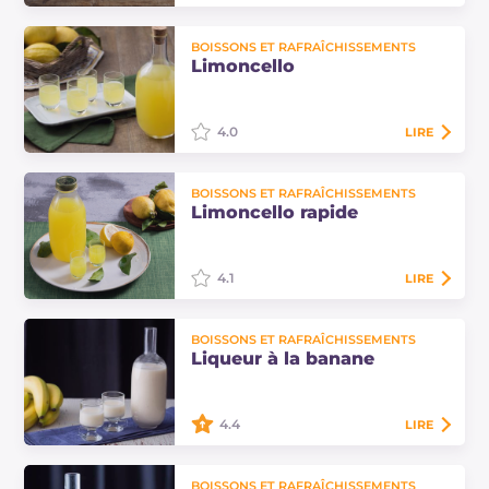
La crème de liqueur à la mandarine
BOISSONS ET RAFRAÎCHISSEMENTS
et à la cannelle est un digestif
Limoncello
aromatique et agréablement
crémeux. Parfait pour terminer en
douceur un…
4.0
LIRE
Le limoncello est une liqueur
BOISSONS ET RAFRAÎCHISSEMENTS
réalisée avec des zestes de citron,
Limoncello rapide
une fin de repas agréable et
aromatique typique de la tradition
culinaire italienne
4.1
LIRE
Le limoncello rapide est une
BOISSONS ET RAFRAÎCHISSEMENTS
préparation alternative du
Liqueur à la banane
classique limoncello, avec des
temps de macération très réduits
par rapport à la…
4.4
LIRE
Le liqueur à la banane, ou
BOISSONS ET RAFRAÎCHISSEMENTS