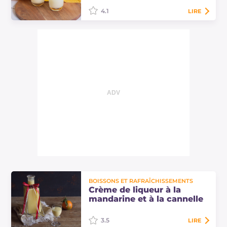
la vanille.
4.1
LIRE
La crème de limoncello est la
version crémeuse du limoncello,
une liqueur parfumée de fin de
repas à servir généralement glacée !
Découvrez la recette
BOISSONS ET RAFRAÎCHISSEMENTS
Crème de liqueur à la
mandarine et à la cannelle
3.5
LIRE