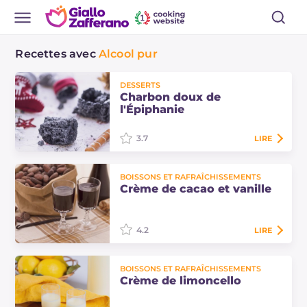
Recettes avec
Alcool pur
DESSERTS
Charbon doux de
l'Épiphanie
3.7
LIRE
Le charbon doux de l'Épiphanie est
BOISSONS ET RAFRAÎCHISSEMENTS
un dessert typique proposé le 6
Crème de cacao et vanille
janvier, lors de la fête de
l'Épiphanie, fait avec du sucre, des
blancs…
4.2
LIRE
La crème de cacao et vanille est
BOISSONS ET RAFRAÎCHISSEMENTS
une excellente liqueur, assez
Crème de limoncello
légère, pour ceux qui aiment le
goût du cacao associé à l'arôme de