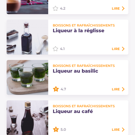
pour le…
4.2
LIRE
La liqueur à la Nutella (nutellino)
BOISSONS ET RAFRAÎCHISSEMENTS
est une boisson gourmande, idéale
Liqueur à la réglisse
comme digestif ou pour une pause
sucrée. Parfaite comme liqueur à
offrir…
4.1
LIRE
La liqueur à la réglisse faite maison
BOISSONS ET RAFRAÎCHISSEMENTS
est parfaite à servir comme digestif,
Liqueur au basilic
à la place de l'amer classique pour
conclure un dîner en beauté !
4.7
LIRE
La liqueur au basilic est une liqueur
BOISSONS ET RAFRAÎCHISSEMENTS
aromatique en fin de repas à avoir
Liqueur au café
toujours dans le placard ou au frigo,
prête à être servie comme digestif !
5.0
LIRE