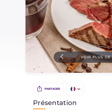
Sauces
Dernieres recettes
IT Website
VOIR PLUS DE
Facebook
Instagram
TikTok
YouTube
PARTAGER
IT
Présentation
EN