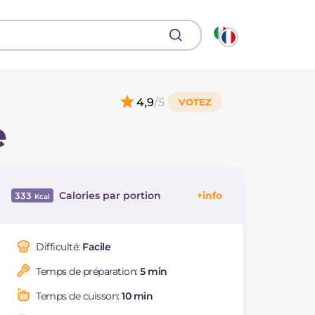
4,9
/5
e
Calories par portion
333
Énergie
Kcal
333
Glucides
g
1.1
Difficulté:
Facile
Dont sucres
g
1.1
Temps de préparation:
5 min
Protéine
g
41.5
Graisses
g
18
Temps de cuisson:
10 min
dont acides gras
g
4.49