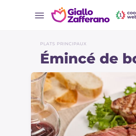
Home
Toutes les recettes
PLATS PRINCIPAUX
Aperitifs
Émincé de b
Salades
Plats principaux
Boissons et rafraîchissements
Desserts
Accompagnement
Pizzas et focaccia
Gateaux et patisserie