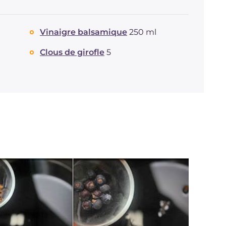
Fibre
g
0.3
Cholestérol
mg
120
Vinaigre balsamique
250 ml
Sodium
mg
696
Clous de girofle
5