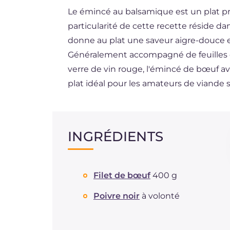
Le émincé au balsamique est un plat pri
ES
particularité de cette recette réside d
DE
donne au plat une saveur aigre-douce et
BR
Généralement accompagné de feuilles d
verre de vin rouge, l'émincé de bœuf a
NL
plat idéal pour les amateurs de viande 
INGRÉDIENTS
Filet de bœuf
400 g
Poivre noir
à volonté