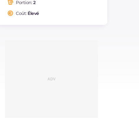
saturés
Portion:
2
Fibre
g
0.3
Coût:
Élevé
Cholestérol
mg
120
Sodium
mg
696