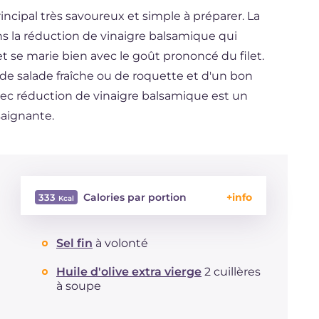
ncipal très savoureux et simple à préparer. La
ans la réduction de vinaigre balsamique qui
 se marie bien avec le goût prononcé du filet.
e salade fraîche ou de roquette et d'un bon
vec réduction de vinaigre balsamique est un
saignante.
Calories par portion
333
Énergie
Kcal
333
Sel fin
à volonté
Glucides
g
1.1
Dont sucres
g
1.1
Huile d'olive extra vierge
2 cuillères
Protéine
g
41.5
à soupe
Graisses
g
18
dont acides gras saturés
g
4.49