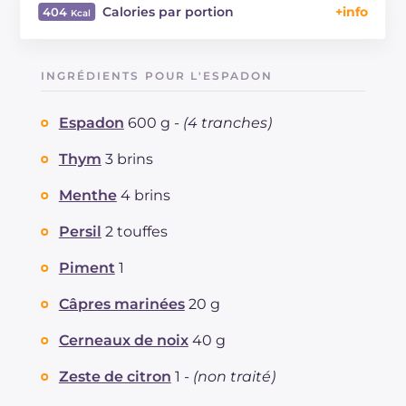
Calories par portion
404
Énergie
Kcal
404
Glucides
g
25.8
INGRÉDIENTS POUR L'ESPADON
Dont sucres
g
15.7
Protéine
g
26.2
Espadon
600 g -
(4 tranches)
Graisses
g
21.8
dont acides gras saturés
Thym
3 brins
g
3.48
Fibre
g
4.3
Menthe
4 brins
Cholestérol
mg
87
Sodium
mg
674
Persil
2 touffes
Piment
1
Câpres marinées
20 g
Cerneaux de noix
40 g
Zeste de citron
1 -
(non traité)