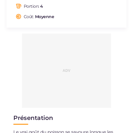
dont acides gras saturés
g
3.48
Portion:
4
Fibre
g
4.3
Cholestérol
Coût:
Moyenne
mg
87
Sodium
mg
674
Présentation
Le vrai goût du poisson se savoure lorsque les