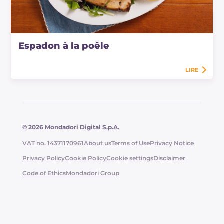
Espadon à la poêle
LIRE
© 2026 Mondadori Digital S.p.A.
VAT no. 14371170961
About us
Terms of Use
Privacy Notice
Privacy Policy
Cookie Policy
Cookie settings
Disclaimer
Code of Ethics
Mondadori Group