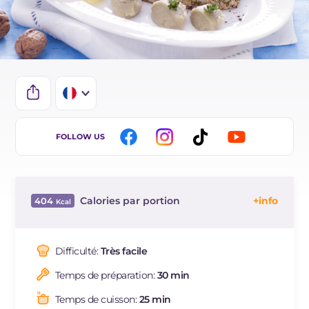
IT
FOLLOW US
EN
DE
Calories par portion
404
ES
Énergie
Kcal
404
BR
Glucides
g
25.8
Difficulté:
Très facile
NL
Dont sucres
g
15.7
Temps de préparation:
30 min
Protéine
g
26.2
Graisses
g
21.8
Temps de cuisson:
25 min