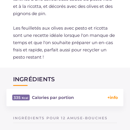
et à la ricotta, et décorés avec des olives et des
pignons de pin.
Les feuilletés aux olives avec pesto et ricotta
sont une recette idéale lorsque l'on manque de
temps et que l'on souhaite préparer un en-cas
frais et rapide, parfait aussi pour recycler un
pesto restant !
INGRÉDIENTS
Calories par portion
335
Énergie
Kcal
335
Glucides
g
27.3
INGRÉDIENTS POUR 12 AMUSE-BOUCHES
Dont sucres
g
4
Protéine
g
12.8