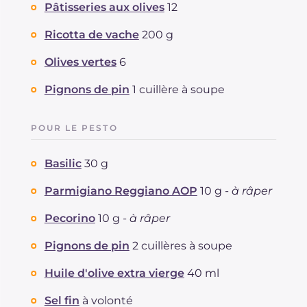
Pâtisseries aux olives
12
Graisses
g
19.3
dont acides gras saturés
Ricotta de vache
200 g
g
6.28
Fibre
g
2
Olives vertes
6
Cholestérol
mg
30
Sodium
mg
964
Pignons de pin
1 cuillère à soupe
POUR LE PESTO
Basilic
30 g
Parmigiano Reggiano AOP
10 g -
à râper
Pecorino
10 g -
à râper
Pignons de pin
2 cuillères à soupe
Huile d'olive extra vierge
40 ml
Sel fin
à volonté