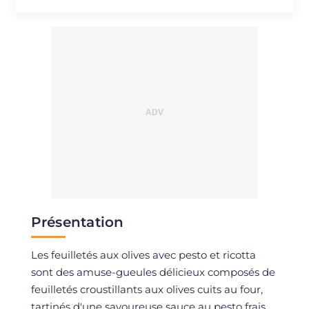
Cholestérol
mg
30
Sodium
mg
964
Présentation
Les feuilletés aux olives avec pesto et ricotta
sont des amuse-gueules délicieux composés de
feuilletés croustillants aux olives cuits au four,
tartinés d'une savoureuse sauce au pesto frais