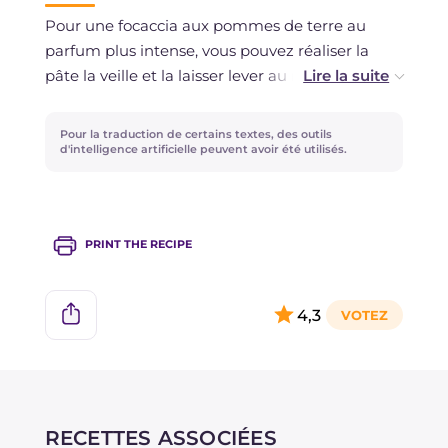
la première levée et décongelée au
Pour une focaccia aux pommes de terre au
réfrigérateur; puis laissez-la revenir à
parfum plus intense, vous pouvez réaliser la
température ambiante et laissez-la lever dans
pâte la veille et la laisser lever au réfrigérateur
le moule comme indiqué dans les étapes.
pendant une nuit. Étalez la focaccia dans le
Ensuite, elle peut être cuite selon les temps et
moule et laissez lever pendant au moins une
Pour la traduction de certains textes, des outils
température indiqués dans la recette.
demi-heure avant de cuire!
d'intelligence artificielle peuvent avoir été utilisés.
PRINT THE RECIPE
4,3
RECETTES ASSOCIÉES