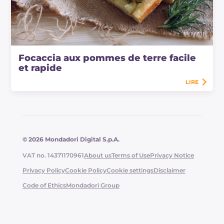
Focaccia aux pommes de terre facile
et rapide
LIRE
© 2026 Mondadori Digital S.p.A.
VAT no. 14371170961
About us
Terms of Use
Privacy Notice
Privacy Policy
Cookie Policy
Cookie settings
Disclaimer
Code of Ethics
Mondadori Group