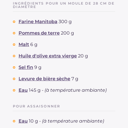
INGRÉDIENTS POUR UN MOULE DE 28 CM DE
Dont sucres
DIAMÈTRE
g
1
Protéine
g
5.5
Farine Manitoba
300 g
Graisses
g
5.1
dont acides gras saturés
g
0.77
Pommes de terre
200 g
Fibre
g
1.5
Sodium
Malt
6 g
mg
494
Huile d'olive extra vierge
20 g
Sel fin
9 g
Levure de bière sèche
7 g
Eau
145 g -
(à température ambiante)
POUR ASSAISONNER
Eau
10 g -
(à température ambiante)