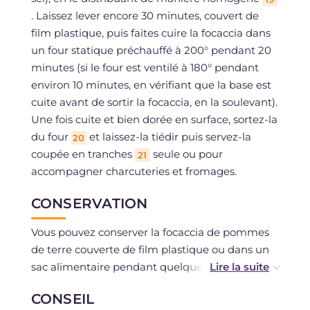
. Laissez lever encore 30 minutes, couvert de
film plastique, puis faites cuire la focaccia dans
un four statique préchauffé à 200° pendant 20
minutes (si le four est ventilé à 180° pendant
environ 10 minutes, en vérifiant que la base est
cuite avant de sortir la focaccia, en la soulevant).
Une fois cuite et bien dorée en surface, sortez-la
du four
et laissez-la tiédir puis servez-la
20
coupée en tranches
seule ou pour
21
accompagner charcuteries et fromages.
CONSERVATION
Vous pouvez conserver la focaccia de pommes
de terre couverte de film plastique ou dans un
sac alimentaire pendant quelques jours.
CONSEIL
La pâte de la focaccia peut être congelée après