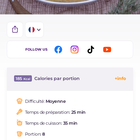
IT
FOLLOW US
EN
ES
Calories par portion
185
DE
Énergie
Kcal
185
BR
Glucides
g
29.5
Difficulté:
Moyenne
NL
Dont sucres
g
1
Temps de préparation:
25 min
Protéine
g
5.5
Graisses
g
5.1
Temps de cuisson:
35 min
dont acides gras saturés
g
0.77
Portion:
8
Fibre
g
1.5