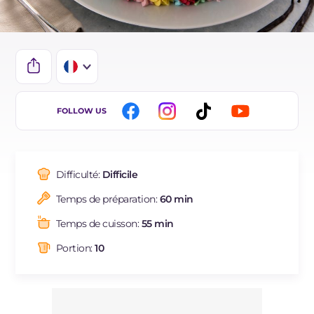
IT
FOLLOW US
EN
DE
Difficulté:
Difficile
ES
Temps de préparation:
60 min
Temps de cuisson:
55 min
Portion:
10