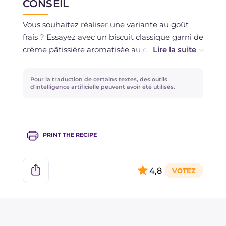
CONSEIL
Conservez la crème chantilly au réfrigérateur
pendant deux jours.
Vous souhaitez réaliser une variante au goût
frais ? Essayez avec un biscuit classique garni de
crème pâtissière aromatisée au citron et de
tranches de fraises, ce sera irrésistible !
Pour la traduction de certains textes, des outils
d'intelligence artificielle peuvent avoir été utilisés.
PRINT THE RECIPE
4,8