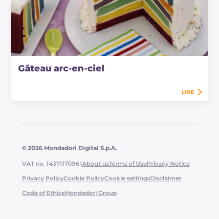
Gâteau arc-en-ciel
LIRE
© 2026 Mondadori Digital S.p.A.
VAT no. 14371170961
About us
Terms of Use
Privacy Notice
Privacy Policy
Cookie Policy
Cookie settings
Disclaimer
Code of Ethics
Mondadori Group