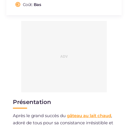
Cholestérol
Coût:
Bas
mg
85
Sodium
mg
97
Présentation
Après le grand succès du
gâteau au lait chaud
,
adoré de tous pour sa consistance irrésistible et