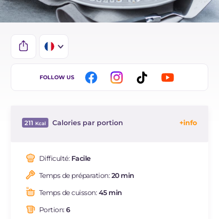
IT
FOLLOW US
EN
ES
Calories par portion
211
DE
Énergie
Kcal
211
BR
Glucides
g
29.3
Difficulté:
Facile
NL
Dont sucres
g
16.6
Temps de préparation:
20 min
Protéine
g
4.5
Graisses
g
8.4
Temps de cuisson:
45 min
dont acides gras saturés
g
4.51
Portion:
6
Fibre
g
0.5