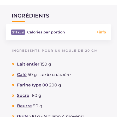
INGRÉDIENTS
Calories par portion
211
Énergie
Kcal
211
Glucides
g
29.3
INGRÉDIENTS POUR UN MOULE DE 20 CM
Dont sucres
g
16.6
Protéine
g
4.5
Lait entier
150 g
Graisses
g
8.4
dont acides gras saturés
Café
50 g -
de la cafetière
g
4.51
Fibre
g
0.5
Farine type 00
200 g
Cholestérol
mg
85
Sodium
mg
97
Sucre
180 g
Beurre
90 g
Œufs
210 g -
(environ 4 moyens)