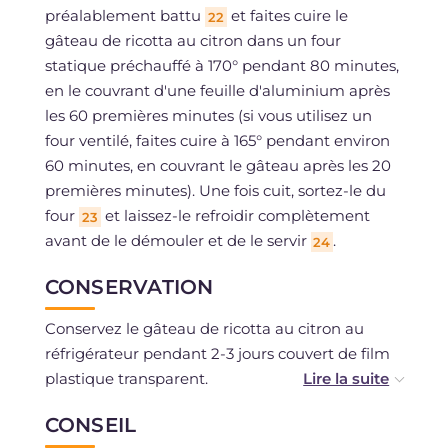
préalablement battu
et faites cuire le
22
gâteau de ricotta au citron dans un four
statique préchauffé à 170° pendant 80 minutes,
en le couvrant d'une feuille d'aluminium après
les 60 premières minutes (si vous utilisez un
four ventilé, faites cuire à 165° pendant environ
60 minutes, en couvrant le gâteau après les 20
premières minutes). Une fois cuit, sortez-le du
four
et laissez-le refroidir complètement
23
avant de le démouler et de le servir
.
24
CONSERVATION
Conservez le gâteau de ricotta au citron au
réfrigérateur pendant 2-3 jours couvert de film
plastique transparent.
Il peut être congelé, éventuellement déjà
CONSEIL
portionné, si vous avez utilisé tous des