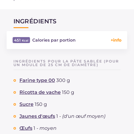
INGRÉDIENTS
Calories par portion
451
Énergie
Kcal
451
Glucides
g
68.2
INGRÉDIENTS POUR LA PÂTE SABLÉE (POUR
Dont sucres
UN MOULE DE 25 CM DE DIAMÈTRE)
g
39.7
Protéine
g
15.3
Farine type 00
300 g
Graisses
g
13
dont acides gras saturés
g
6.96
Ricotta de vache
150 g
Fibre
g
1.1
Cholestérol
Sucre
150 g
mg
215
Sodium
mg
199
Jaunes d'œufs
1 -
(d'un œuf moyen)
Œufs
1 -
moyen