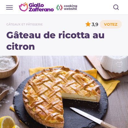
3,9
GÂTEAUX ET PÂTISSERIE
Gâteau de ricotta au
citron