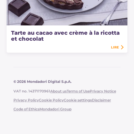
Tarte au cacao avec crème à la ricotta
et chocolat
LIRE
© 2026 Mondadori Digital S.p.A.
VAT no. 14371170961
About us
Terms of Use
Privacy Notice
Privacy Policy
Cookie Policy
Cookie settings
Disclaimer
Code of Ethics
Mondadori Group