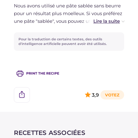
ingrédients frais non décongelés.
Nous avons utilisé une pâte sablée sans beurre
La pâte sablée peut être congelée pendant
pour un résultat plus moelleux. Si vous préférez
environ un mois et décongelée au réfrigérateur
une pâte "sablée", vous pouvez utiliser la pâte
au besoin avant de l'utiliser.
sablée traditionnelle.
Pour la traduction de certains textes, des outils
d'intelligence artificielle peuvent avoir été utilisés.
PRINT THE RECIPE
3,9
RECETTES ASSOCIÉES