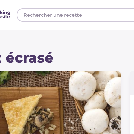
z écrasé