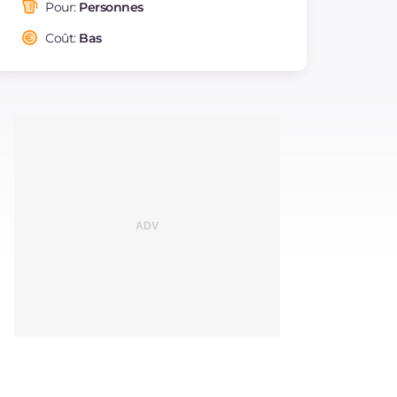
saturés
Pour:
Personnes
Fibre
g
2
Coût:
Bas
Cholestérol
mg
18
Sodium
mg
580