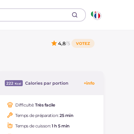
4,8
/5
Calories par portion
222
Énergie
Kcal
222
Glucides
g
31.2
Difficulté:
Très facile
Dont sucres
g
1.8
Temps de préparation:
25 min
Protéine
g
10.4
Graisses
g
5.7
Temps de cuisson:
1 h 5 min
dont acides gras
g
3.14