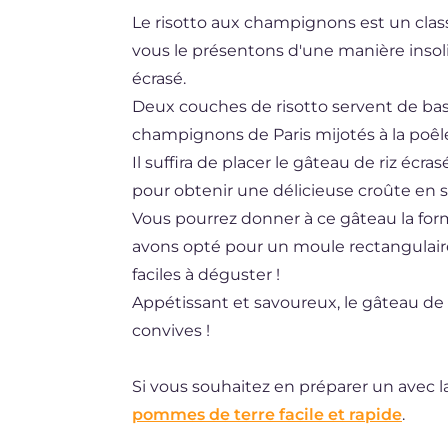
Le risotto aux champignons est un class
BR
vous le présentons d'une manière insolit
ES
écrasé.
DE
Deux couches de risotto servent de ba
champignons de Paris mijotés à la poêle
NL
Il suffira de placer le gâteau de riz éc
pour obtenir une délicieuse croûte en s
Vous pourrez donner à ce gâteau la for
avons opté pour un moule rectangulaire 
faciles à déguster !
Appétissant et savoureux, le gâteau de r
convives !
Si vous souhaitez en préparer un avec l
pommes de terre facile et rapide
.