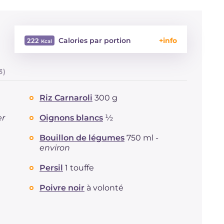
Calories par portion
222
Énergie
Kcal
222
3)
Glucides
g
31.2
Dont sucres
g
1.8
Riz Carnaroli
300 g
Protéine
g
10.4
Graisses
g
5.7
er
Oignons blancs
½
dont acides gras saturés
g
3.14
Bouillon de légumes
750 ml -
Fibre
g
2
environ
Cholestérol
mg
18
Sodium
mg
580
Persil
1 touffe
Poivre noir
à volonté