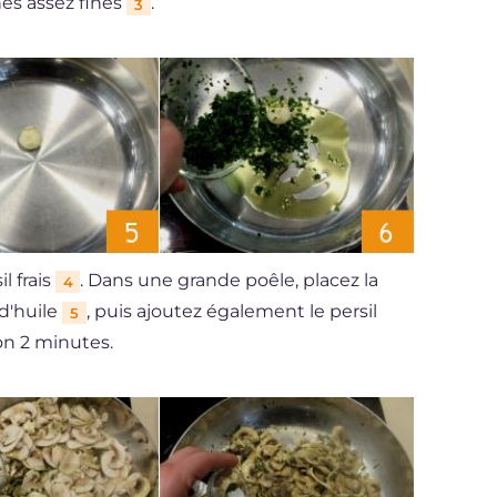
es assez fines
.
3
l frais
. Dans une grande poêle, placez la
4
 d'huile
, puis ajoutez également le persil
5
on 2 minutes.