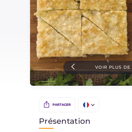
Sauces
Dernieres recettes
IT Website
VOIR PLUS DE
Facebook
Instagram
TikTok
YouTube
PARTAGER
IT
Présentation
EN