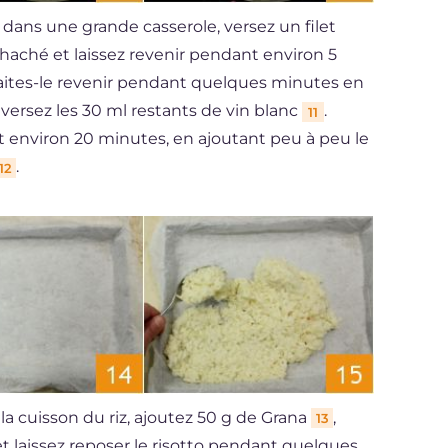
ans une grande casserole, versez un filet
 haché et laissez revenir pendant environ 5
faites-le revenir pendant quelques minutes en
 versez les 30 ml restants de vin blanc
.
11
t environ 20 minutes, en ajoutant peu à peu le
.
12
 la cuisson du riz, ajoutez 50 g de Grana
,
13
t laissez reposer le risotto pendant quelques