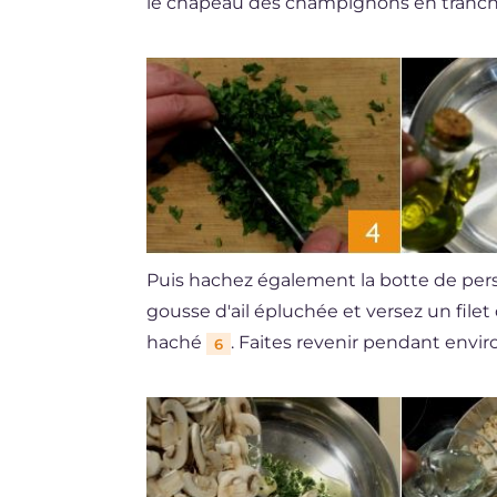
le chapeau des champignons en tranch
Puis hachez également la botte de persi
gousse d'ail épluchée et versez un filet
haché
. Faites revenir pendant envir
6