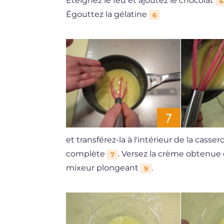
Éteignez le feu et ajoutez le chocolat
4
Égouttez la gélatine
6
et transférez-la à l'intérieur de la cass
complète
. Versez la crème obtenue
7
mixeur plongeant
.
9