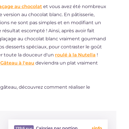
açage au chocolat
et vous avez été nombreux
ersion au chocolat blanc. En pâtisserie,
ions ne sont pas simples et en modifiant un
résultat escompté ! Ainsi, après avoir fait
n glaçage au chocolat blanc vraiment gourmand
os desserts spéciaux, pour contraster le goût
r toute la douceur d'un
roulé à la Nutella
!
e
Gâteau à l'eau
deviendra un plat vraiment
n gâteau, découvrez comment réaliser le
Calories par portion
139.6