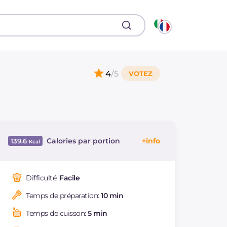
4
/5
Calories par portion
139.6
Énergie
Kcal
139.6
Glucides
g
12.2
Difficulté:
Facile
Dont sucres
g
12.2
Temps de préparation:
10 min
Protéine
g
1.7
Graisses
g
9.3
Temps de cuisson:
5 min
dont acides gras
g
4.7