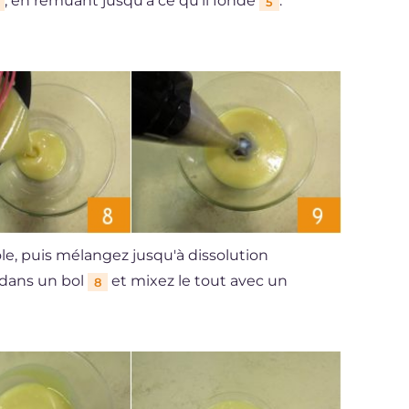
, en remuant jusqu'à ce qu'il fonde
.
5
erole, puis mélangez jusqu'à dissolution
 dans un bol
et mixez le tout avec un
8