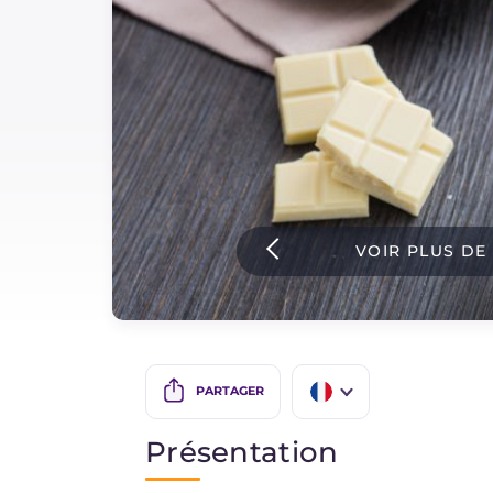
Sauces
Dernieres recettes
IT Website
VOIR PLUS DE
Facebook
Instagram
TikTok
YouTube
PARTAGER
IT
Présentation
EN