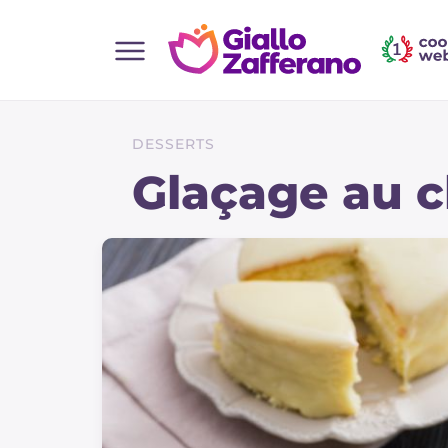
Home
Toutes les recettes
DESSERTS
Aperitifs
Glaçage au c
Salades
Plats principaux
Boissons et rafraîchissements
Desserts
Accompagnement
Pizzas et focaccia
Gateaux et patisserie