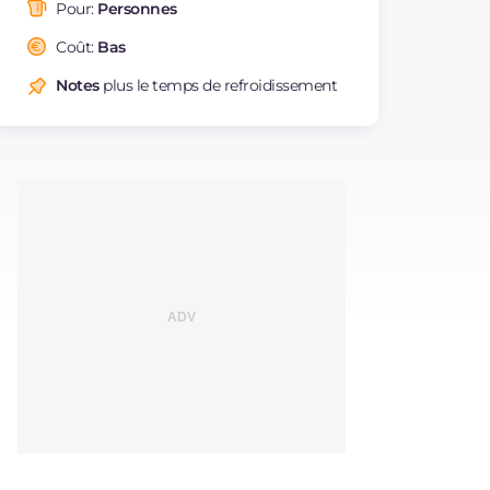
saturés
Pour:
Personnes
Fibre
g
8.7
Coût:
Bas
Cholestérol
mg
0.1
Notes
plus le temps de refroidissement
Sodium
mg
11.9