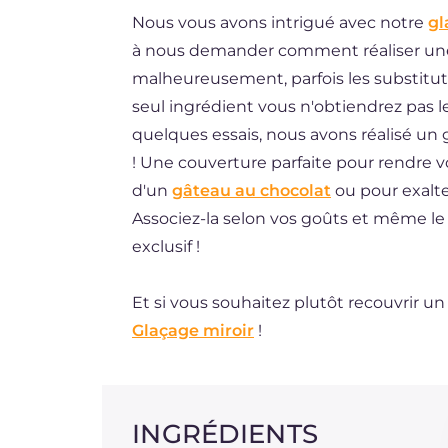
Nous vous avons intrigué avec notre
gl
ES
à nous demander comment réaliser une v
BR
malheureusement, parfois les substitut
DE
seul ingrédient vous n'obtiendrez pas le 
quelques essais, nous avons réalisé u
NL
! Une couverture parfaite pour rendre v
d'un
gâteau au chocolat
ou pour exalte
Associez-la selon vos goûts et même l
exclusif !
Et si vous souhaitez plutôt recouvrir u
Glaçage miroir
!
INGRÉDIENTS