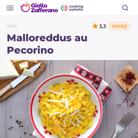
3,3
PÂTES
Malloreddus au
Pecorino