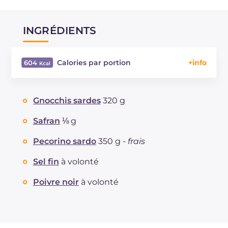
INGRÉDIENTS
Calories par portion
604
Énergie
Kcal
604
Glucides
g
68.9
Gnocchis sardes
320 g
Dont sucres
g
4.6
Protéine
g
31.5
Safran
⅛ g
Graisses
g
22.5
Pecorino sardo
350 g -
frais
dont acides gras saturés
g
15.7
Fibre
g
2.2
Sel fin
à volonté
Cholestérol
mg
61
Poivre noir
à volonté
Sodium
mg
1250