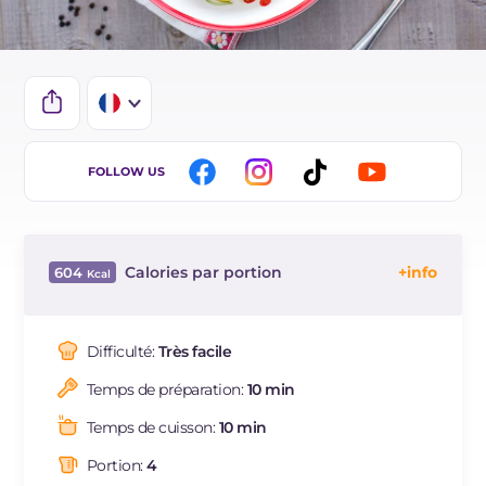
IT
FOLLOW US
EN
BR
Calories par portion
604
ES
Énergie
Kcal
604
DE
Glucides
g
68.9
Difficulté:
Très facile
NL
Dont sucres
g
4.6
Temps de préparation:
10 min
Protéine
g
31.5
JA
Graisses
g
22.5
Temps de cuisson:
10 min
dont acides gras saturés
g
15.7
Portion:
4
Fibre
g
2.2