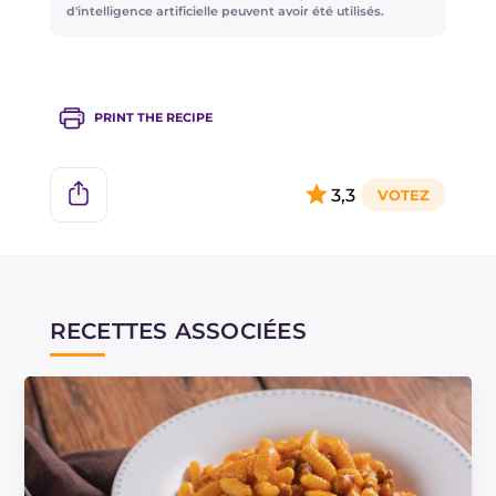
d'une coquille vide, caractérisée au dos par des
d'intelligence artificielle peuvent avoir été utilisés.
reliefs parallèles.
PRINT THE RECIPE
3,3
RECETTES ASSOCIÉES