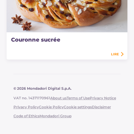
Couronne sucrée
LIRE
© 2026 Mondadori Digital S.p.A.
VAT no. 14371170961
About us
Terms of Use
Privacy Notice
Privacy Policy
Cookie Policy
Cookie settings
Disclaimer
Code of Ethics
Mondadori Group