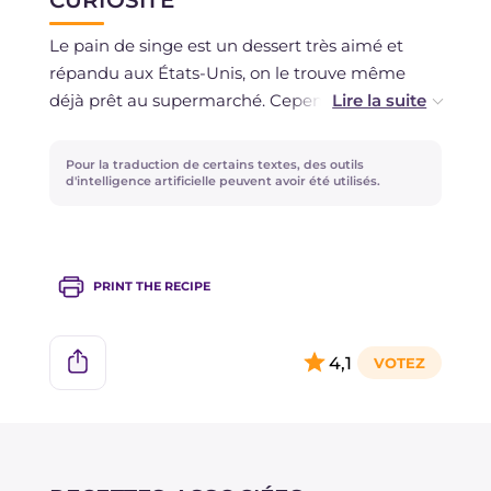
CURIOSITÉ
Le pain de singe est un dessert très aimé et
répandu aux États-Unis, on le trouve même
déjà prêt au supermarché. Cependant, on a peu
d'informations sur ses origines, notamment sur
le nom, ce qui est certain c'est que la première
Pour la traduction de certains textes, des outils
recette de pain de singe a été publiée dans les
d'intelligence artificielle peuvent avoir été utilisés.
années cinquante et depuis lors, il a conquis
tous les cafés américains.
PRINT THE RECIPE
4,1