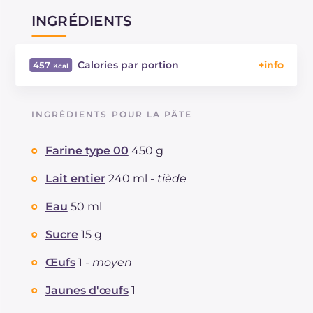
INGRÉDIENTS
Calories par portion
457
Énergie
Kcal
457
Glucides
g
81.7
INGRÉDIENTS POUR LA PÂTE
Dont sucres
g
47
Protéine
g
7.4
Farine type 00
450 g
Graisses
g
11.1
dont acides gras saturés
Lait entier
240 ml -
tiède
g
6.11
Fibre
g
1.8
Eau
50 ml
Cholestérol
mg
77
Sodium
mg
114
Sucre
15 g
Œufs
1 -
moyen
Jaunes d'œufs
1