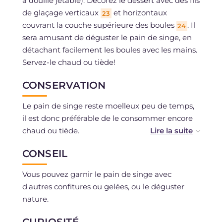
à douille jetable). Décorez le dessert avec des fils
de glaçage verticaux
et horizontaux
23
couvrant la couche supérieure des boules
. Il
24
sera amusant de déguster le pain de singe, en
détachant facilement les boules avec les mains.
Servez-le chaud ou tiède!
CONSERVATION
Le pain de singe reste moelleux peu de temps,
il est donc préférable de le consommer encore
chaud ou tiède.
Il peut être conservé dans un sac alimentaire,
CONSEIL
pour un jour au maximum.
La pâte peut être congelée crue et décongelée
Vous pouvez garnir le pain de singe avec
au réfrigérateur pour la faire revenir ensuite à
d'autres confitures ou gelées, ou le déguster
température ambiante avant de cuire le
nature.
dessert.