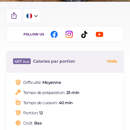
IT
FOLLOW US
EN
BR
Calories par portion
457
ES
Énergie
Kcal
457
DE
Glucides
g
81.7
Difficulté:
Moyenne
NL
Dont sucres
g
47
Temps de préparation:
25 min
Protéine
g
7.4
Graisses
g
11.1
Temps de cuisson:
40 min
dont acides gras saturés
g
6.11
Portion:
12
Fibre
g
1.8
Cholestérol
Coût:
Bas
mg
77