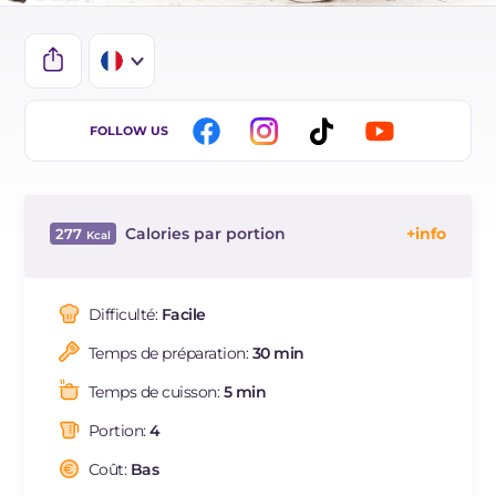
IT
FOLLOW US
EN
DE
Calories par portion
277
ES
Énergie
Kcal
277
BR
Glucides
g
24.2
Difficulté:
Facile
NL
Dont sucres
g
24.2
Temps de préparation:
30 min
Protéine
g
2.1
Graisses
g
14.9
Temps de cuisson:
5 min
dont acides gras saturés
g
8.63
Portion:
4
Fibre
g
0.3
Cholestérol
Coût:
Bas
mg
49