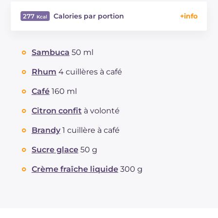
Calories par portion
277
Énergie
Kcal
277
Glucides
g
24.2
Sambuca
50 ml
Dont sucres
g
24.2
Protéine
g
2.1
Rhum
4 cuillères à café
Graisses
g
14.9
Café
160 ml
dont acides gras saturés
g
8.63
Fibre
g
0.3
Citron confit
à volonté
Cholestérol
mg
49
Brandy
1 cuillère à café
Sodium
mg
33
Sucre glace
50 g
Crème fraîche liquide
300 g