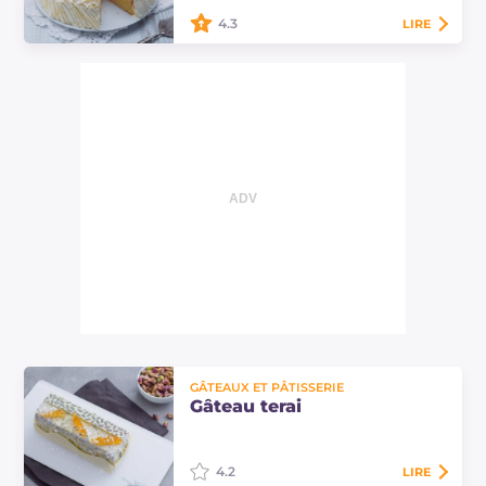
des zestes…
4.3
LIRE
Un gâteau paradis moelleux enrichi
d'une savoureuse crème au citron :
ce gâteau paradis au citron
conquérra tout le monde !
GÂTEAUX ET PÂTISSERIE
Gâteau terai
4.2
LIRE