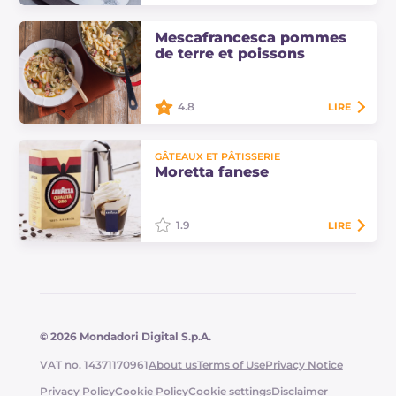
Le gâteau terai est un dessert
Mescafrancesca pommes
moelleux, à base de noisettes et de
de terre et poissons
citron. Recouvert d'un délicieux
glaçage croquant au chocolat blanc
et…
4.8
LIRE
La mescafrancesca pommes de
terre et poissons est une variante de
GÂTEAUX ET PÂTISSERIE
mer des classiques pâtes et
Moretta fanese
pommes de terre napolitaines :
découvrez la…
1.9
LIRE
La moretta fanese est un savant et
délicieux mélange de café avec
sambuca, brandy et rhum
aromatisé avec du zeste de citron.
© 2026 Mondadori Digital S.p.A.
VAT no. 14371170961
About us
Terms of Use
Privacy Notice
Privacy Policy
Cookie Policy
Cookie settings
Disclaimer