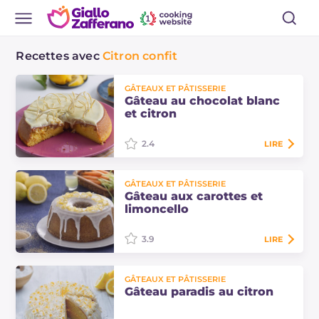
Recettes avec
Citron confit
GÂTEAUX ET PÂTISSERIE
Gâteau au chocolat blanc
et citron
2.4
LIRE
Le gâteau au chocolat blanc et
GÂTEAUX ET PÂTISSERIE
citron est un dessert vraiment
Gâteau aux carottes et
exquis et équilibré, grâce à la
limoncello
douceur et au goût frais et acide du
citron.
3.9
LIRE
Le gâteau aux carottes et
GÂTEAUX ET PÂTISSERIE
limoncello est une réinterprétation
Gâteau paradis au citron
de la version classique. Décorez-le
avec un glaçage au limoncello et