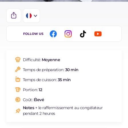
IT
FOLLOW US
EN
DE
Difficulté:
Moyenne
ES
Temps de préparation:
30 min
BR
Temps de cuisson:
35 min
Portion:
12
Coût:
Élevé
Notes
+ le raffermissement au congélateur
pendant 2 heures