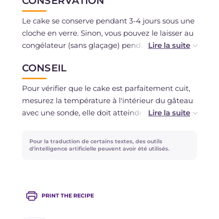
CONSERVATION
Le cake se conserve pendant 3-4 jours sous une
cloche en verre. Sinon, vous pouvez le laisser au
congélateur (sans glaçage) pendant un mois et
le glacer avant de le servir.
CONSEIL
Pour vérifier que le cake est parfaitement cuit,
mesurez la température à l'intérieur du gâteau
avec une sonde, elle doit atteindre 92-93°.
En alternative au beurre clarifié (ou beurre
Pour la traduction de certains textes, des outils
anhydre), vous pouvez utiliser la même
d'intelligence artificielle peuvent avoir été utilisés.
quantité d'huile de riz, de pépins de raisin ou
d'arachide.
PRINT THE RECIPE
Si vous n'avez pas de pâte de noisettes, vous
pouvez mixer dans un mixeur bien propre des