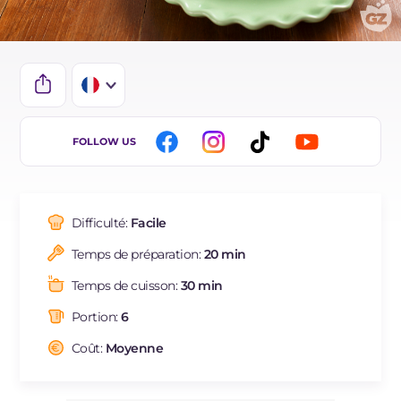
IT
FOLLOW US
EN
DE
Difficulté:
Facile
ES
Temps de préparation:
20 min
BR
Temps de cuisson:
30 min
NL
Portion:
6
Coût:
Moyenne