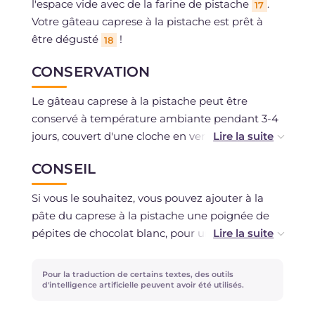
l'espace vide avec de la farine de pistache
.
17
Votre gâteau caprese à la pistache est prêt à
être dégusté
!
18
CONSERVATION
Le gâteau caprese à la pistache peut être
conservé à température ambiante pendant 3-4
jours, couvert d'une cloche en verre, dans un
endroit frais et sec.
CONSEIL
Si vous le souhaitez, vous pouvez ajouter à la
pâte du caprese à la pistache une poignée de
pépites de chocolat blanc, pour une touche
encore plus gourmande. En alternative, vous
pouvez couvrir la surface avec un glaçage à la
Pour la traduction de certains textes, des outils
pistache ou avec un coulis de chocolat blanc
d'intelligence artificielle peuvent avoir été utilisés.
fondu et des éclats de pistaches, pour un effet