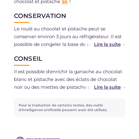
chocolat et pistache
!
30
CONSERVATION
Le roulé au chocolat et pistache peut se
conserver environ 3 jours au réfrigérateur. Il est
possible de congeler la base de pâte biscuit au
cacao. Il est possible de préparer la pâte biscuit
CONSEIL
au cacao 1-2 jours à l'avance et de la conserver
bien scellée dans un film plastique pour qu'elle
Il est possible d'enrichir la ganache au chocolat
ne sèche pas. On peut préparer la ganache à
blanc et pistache avec des éclats de chocolat
l'avance. Si vous préférez une consistance plus
noir ou des miettes de pistache pour créer un
ferme du dessert, vous pouvez la réaliser la
délicieux contraste de textures.
veille et la conserver au réfrigérateur de façon à
Pour la traduction de certains textes, des outils
ce que 12 heures de repos soient suffisantes
La crème de pistache s'achète dans les
d'intelligence artificielle peuvent avoir été utilisés.
pour créer le bon degré de cristallisation.
magasins de pâtisserie ainsi que dans les
meilleurs supermarchés.