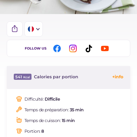
IT
FOLLOW US
EN
ES
Calories par portion
541
BR
Énergie
Kcal
541
DE
Glucides
g
56.3
Difficulté:
Difficile
NL
Dont sucres
g
52.5
Temps de préparation:
35 min
Protéine
g
10.5
Graisses
g
30.4
Temps de cuisson:
15 min
dont acides gras saturés
g
15.95
Portion:
8
Fibre
g
2