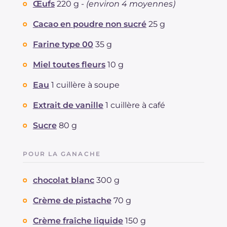
Œufs
220 g -
(environ 4 moyennes)
Graisses
g
30.4
dont acides gras saturés
Cacao en poudre non sucré
25 g
g
15.95
Fibre
g
2
Farine type 00
35 g
Cholestérol
mg
123
Sodium
mg
122
Miel toutes fleurs
10 g
Eau
1 cuillère à soupe
Extrait de vanille
1 cuillère à café
Sucre
80 g
POUR LA GANACHE
chocolat blanc
300 g
Crème de pistache
70 g
Crème fraîche liquide
150 g