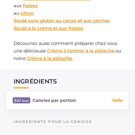
aux
fraises
au
citron
Roulé sans gluten au cacao et aux pêches
Roulé à la crème et aux fraises
Découvrez aussi comment préparer chez vous
une délicieuse
Crème à tartiner à la pistache
ou
notre
Crème à la pistache
.
INGRÉDIENTS
Calories par portion
541
Énergie
Kcal
541
Glucides
g
56.3
INGRÉDIENTS POUR LA GÉNOISE
Dont sucres
g
52.5
Protéine
g
10.5