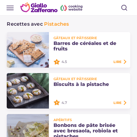
Recettes avec
Pistaches
GÂTEAUX ET PÂTISSERIE
Barres de céréales et de
fruits
4.5
LIRE
Les barres de céréales et de fruits
GÂTEAUX ET PÂTISSERIE
sont des encas sains et gourmands
Biscuits à la pistache
à base d'avoine, parfaits pour le
goûter des enfants et des
adolescents…
4.7
LIRE
Les biscuits à la pistache sont des
APÉRITIFS
sablés moelleux réalisés avec de la
Bonbons de pâte brisée
pâte sablée à la pistache.
avec bresaola, robiola et
Découvrez les doses et le procédé
pistaches