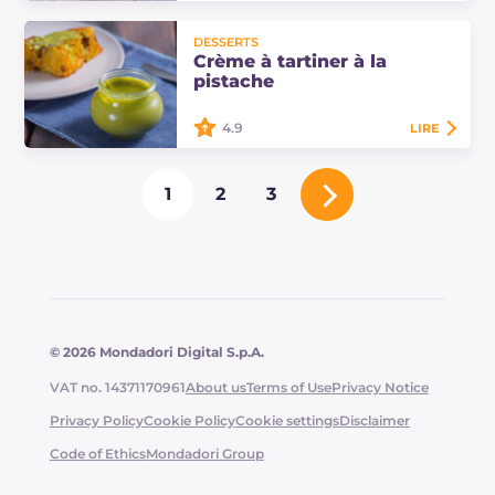
Le couscous à l'italienne est un plat
principal très savoureux... riche en
DESSERTS
saveurs méditerranéennes, comme
Crème à tartiner à la
les moules, les palourdes, le…
pistache
4.9
LIRE
Découvrez comment préparer une
1
2
3
délicieuse crème à tartiner à la
pistache avec du chocolat blanc, à
déguster avec du pain ou pour
enrichir vos…
© 2026 Mondadori Digital S.p.A.
VAT no. 14371170961
About us
Terms of Use
Privacy Notice
Privacy Policy
Cookie Policy
Cookie settings
Disclaimer
Code of Ethics
Mondadori Group