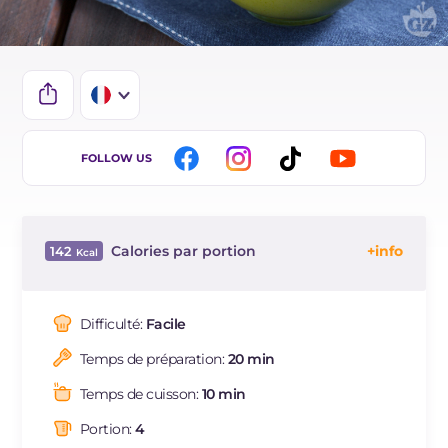
IT
FOLLOW US
EN
DE
Calories par portion
142
ES
Énergie
Kcal
142
BR
Glucides
g
8.5
Difficulté:
Facile
NL
Dont sucres
g
8.1
Temps de préparation:
20 min
Protéine
g
2
Graisses
g
11.1
Temps de cuisson:
10 min
dont acides gras saturés
g
3.2
Portion:
4
Fibre
g
0.2