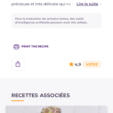
précieuse et très délicate qui ne laisse aucun
arrière-goût. Vous pouvez la remplacer par une
huile d'olive délicate et au goût neutre, nous
Pour la traduction de certains textes, des outils
déconseillons l'huile d'olive extra vierge.
d'intelligence artificielle peuvent avoir été utilisés.
Pour éplucher facilement les pistaches,
blanchissez-les dans l'eau pendant quelques
PRINT THE RECIPE
secondes. Puis épluchez-les à la main.
4,9
RECETTES ASSOCIÉES