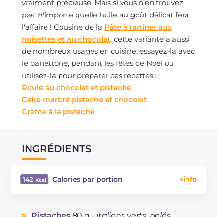
vraiment précieuse. Mais si vous n'en trouvez
pas, n'importe quelle huile au goût délicat fera
l'affaire ! Cousine de la
Pâte à tartiner aux
noisettes et au chocolat
, cette variante a aussi
de nombreux usages en cuisine, essayez-la avec
le panettone, pendant les fêtes de Noël ou
utilisez-la pour préparer ces recettes :
Roulé au chocolat et pistache
Cake marbré pistache et chocolat
Crème à la pistache
INGRÉDIENTS
Calories par portion
142
Énergie
Kcal
142
Glucides
g
8.5
Pistaches
80 g -
italiens verts, pelés