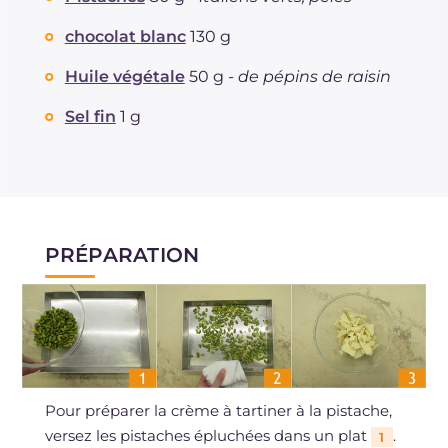
Dont sucres
g
8.1
Protéine
g
2
chocolat blanc
130 g
Graisses
g
11.1
Huile végétale
50 g -
de pépins de raisin
dont acides gras saturés
g
3.2
Fibre
g
0.2
Sel fin
1 g
Cholestérol
mg
3
Sodium
mg
52
PRÉPARATION
Pour préparer la crème à tartiner à la pistache,
versez les pistaches épluchées dans un plat
.
1