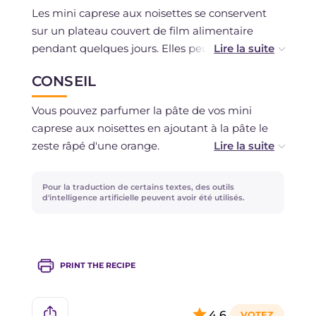
Les mini caprese aux noisettes se conservent
sur un plateau couvert de film alimentaire
pendant quelques jours. Elles peuvent être
congelées pendant environ 1 mois.
CONSEIL
Vous pouvez parfumer la pâte de vos mini
caprese aux noisettes en ajoutant à la pâte le
zeste râpé d'une orange.
Découvrez aussi d'autres délices à base de
Pour la traduction de certains textes, des outils
noisettes, comme le traditionnel
gâteau aux
d'intelligence artificielle peuvent avoir été utilisés.
noisettes
et le
gâteau noisettes et chocolat
,
une variante gourmande !
PRINT THE RECIPE
4,6