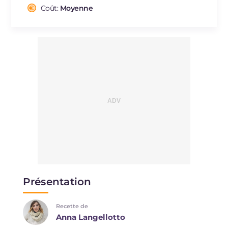
Cholestérol
Coût:
Moyenne
mg
226
Sodium
mg
269
Présentation
Recette de
Anna Langellotto