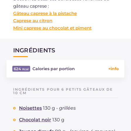
gâteau caprese :
Gâteau caprese à la pistache
Caprese au citron
Mini caprese au chocolat et piment
INGRÉDIENTS
Calories par portion
624
Énergie
Kcal
624
Glucides
g
51.2
INGRÉDIENTS POUR 6 PETITS GÂTEAUX DE
Dont sucres
10 CM
g
47.3
Protéine
g
9.3
Noisettes
130 g -
grillées
Graisses
g
42.4
dont acides gras saturés
g
17
Chocolat noir
130 g
Fibre
g
3.4