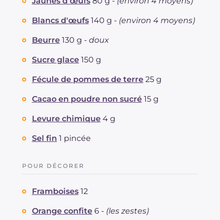
Cholestérol
Jaunes d'œufs
80 g -
(environ 4 moyens)
mg
226
Sodium
mg
269
Blancs d'œufs
140 g -
(environ 4 moyens)
Beurre
130 g -
doux
Sucre glace
150 g
Fécule de pommes de terre
25 g
Cacao en poudre non sucré
15 g
Levure chimique
4 g
Sel fin
1 pincée
POUR DÉCORER
Framboises
12
Orange confite
6 -
(les zestes)