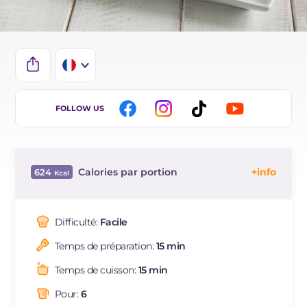
IT
FOLLOW US
EN
ES
Calories par portion
624
DE
Énergie
Kcal
624
BR
Glucides
g
51.2
Difficulté:
Facile
NL
Dont sucres
g
47.3
Temps de préparation:
15 min
Protéine
g
9.3
Graisses
g
42.4
Temps de cuisson:
15 min
dont acides gras saturés
g
17
Pour:
6
Fibre
g
3.4