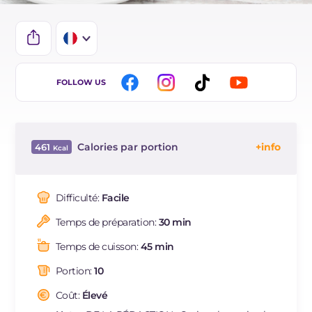
IT
FOLLOW US
EN
ES
Calories par portion
461
BR
Énergie
Kcal
461
DE
Glucides
g
33.4
Difficulté:
Facile
NL
Dont sucres
g
30.9
Temps de préparation:
30 min
Protéine
g
7
Graisses
g
33.3
Temps de cuisson:
45 min
dont acides gras saturés
g
13.8
Portion:
10
Fibre
g
2.5
Cholestérol
Coût:
Élevé
mg
160