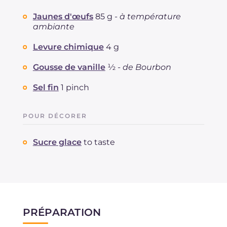
Jaunes d'œufs
85 g -
à température
ambiante
Levure chimique
4 g
Gousse de vanille
½ -
de Bourbon
Sel fin
1 pinch
POUR DÉCORER
Sucre glace
to taste
PRÉPARATION