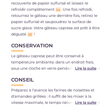
recouverte de papier sulfurisé et laissez-le
refroidir complètement
. Une fois refroidi,
24
retournez le gâteau une dernière fois, retirez le
papier sulfurisé et saupoudrez la surface de
sucre glace. Votre gâteau caprese est prêt à être
dégusté
!
25
CONSERVATION
Le gâteau caprese peut être conservé à
température ambiante, dans un endroit frais,
sous une cloche en verre pendant 3-4 jours.
Il est possible de congeler le gâteau, de
CONSEIL
préférence sans le sucre glace ; pour vous
faciliter la tâche, vous pouvez déjà le couper en
Préparez à l'avance les farines de noisettes et
portions.
d'amandes grillées : il suffit de les mixer à la
vitesse maximale, le temps nécessaire pour les
raffiner. Ensuite, versez les miettes sur une