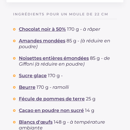
Énergie
Kcal
461
Glucides
g
33.4
INGRÉDIENTS POUR UN MOULE DE 22 CM
Dont sucres
g
30.9
Protéine
g
7
Chocolat noir à 50%
170 g -
à râper
Graisses
g
33.3
dont acides gras saturés
Amandes mondées
85 g -
(à réduire en
g
13.8
poudre)
Fibre
g
2.5
Cholestérol
mg
160
Noisettes entières émondées
85 g -
de
Sodium
mg
171
Giffoni (à réduire en poudre)
Sucre glace
170 g -
Beurre
170 g -
ramolli
Fécule de pommes de terre
25 g
Cacao en poudre non sucré
14 g
Blancs d'œufs
148 g -
à température
ambiante