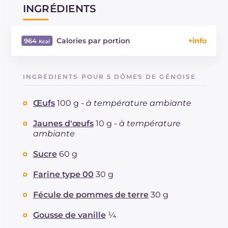
INGRÉDIENTS
Calories par portion
964
Énergie
Kcal
964
Glucides
g
92.9
INGRÉDIENTS POUR 5 DÔMES DE GÉNOISE
Dont sucres
g
83.8
Protéine
g
14.6
Œufs
100 g -
à température ambiante
Graisses
g
56.4
dont acides gras saturés
Jaunes d'œufs
10 g -
à température
g
30.01
ambiante
Fibre
g
1.3
Cholestérol
mg
672
Sucre
60 g
Sodium
mg
283
Farine type 00
30 g
Fécule de pommes de terre
30 g
Gousse de vanille
¼