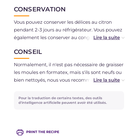
CONSERVATION
Vous pouvez conserver les délices au citron
pendant 2-3 jours au réfrigérateur. Vous pouvez
également les conserver au congélateur
pendant un mois et les glacer juste avant de les
CONSEIL
servir.
Normalement, il n'est pas nécessaire de graisser
Les délices au citron doivent être
les moules en formatex, mais s'ils sont neufs ou
complètement immergés, donc ne vous
bien nettoyés, nous vous recommandons de le
inquiétez pas de la quantité de glaçage
faire, sinon vous aurez du mal à détacher les
nécessaire. Ce qui reste peut être conservé au
petits dômes.
Pour la traduction de certains textes, des outils
réfrigérateur pendant 1-2 jours et servi comme
Si vous préférez cuire les délices au four ventilé,
d'intelligence artificielle peuvent avoir été utilisés.
dessert au verre, accompagné de langues de
laissez la température inchangée et faites cuire
chat. Ou vous pouvez réaliser des profiteroles et
quelques minutes de moins.
glacer les choux avec ce fabuleux glaçage aux
Il est recommandé de garnir les petits dômes
citrons d'Amalfi!
PRINT THE RECIPE
de génoise et de les laisser au congélateur