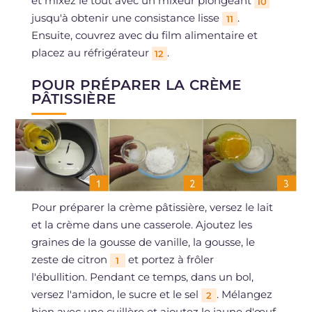
et mixez le tout avec un mixeur plongeant
10
jusqu'à obtenir une consistance lisse
.
11
Ensuite, couvrez avec du film alimentaire et
placez au réfrigérateur
.
12
POUR PRÉPARER LA CRÈME
PÂTISSIÈRE
Pour préparer la crème pâtissière, versez le lait
et la crème dans une casserole. Ajoutez les
graines de la gousse de vanille, la gousse, le
zeste de citron
et portez à frôler
1
l'ébullition. Pendant ce temps, dans un bol,
versez l'amidon, le sucre et le sel
. Mélangez
2
bien avec une cuillère et ajoutez le jaune d'œuf