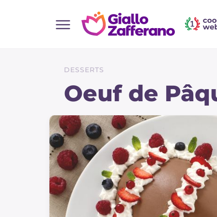
Home
Toutes les recettes
DESSERTS
Aperitifs
Oeuf de Pâq
Salades
Plats principaux
Boissons et rafraîchissements
Desserts
Accompagnement
Pizzas et focaccia
Gateaux et patisserie