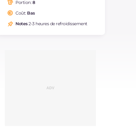
saturés
Portion:
8
Fibre
g
2.2
Coût:
Bas
Cholestérol
mg
82
Notes
2-3 heures de refroidissement
Sodium
mg
52