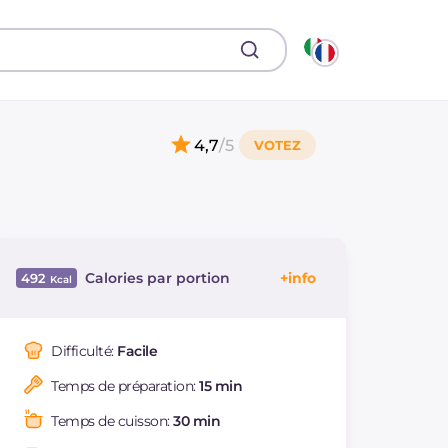
4,7
/5
Calories par portion
492
Énergie
Kcal
492
Glucides
g
43.5
Difficulté:
Facile
Dont sucres
g
36.9
Temps de préparation:
15 min
Protéine
g
6.2
Graisses
g
32.6
Temps de cuisson:
30 min
dont acides gras
g
18.99