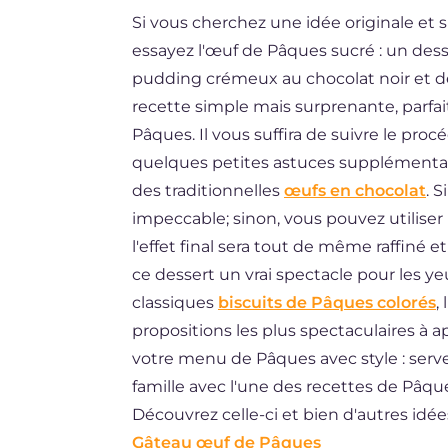
Si vous cherchez une idée originale et 
ES
essayez l'œuf de Pâques sucré : un desser
DE
pudding crémeux au chocolat noir et déc
BR
recette simple mais surprenante, parfa
Pâques. Il vous suffira de suivre le pr
NL
quelques petites astuces supplémentair
des traditionnelles
œufs en chocolat
. 
impeccable; sinon, vous pouvez utiliser 
l'effet final sera tout de même raffiné et
ce dessert un vrai spectacle pour les ye
classiques
biscuits de Pâques colorés
,
propositions les plus spectaculaires à a
votre menu de Pâques avec style : serve
famille avec l'une des recettes de Pâqu
Découvrez celle-ci et bien d'autres idé
Gâteau œuf de Pâques