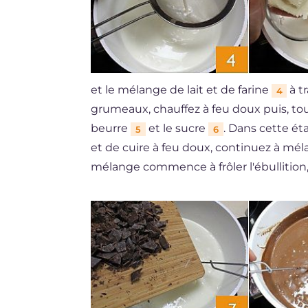
et le mélange de lait et de farine
à t
4
grumeaux, chauffez à feu doux puis, to
beurre
et le sucre
. Dans cette ét
5
6
et de cuire à feu doux, continuez à mél
mélange commence à frôler l'ébullition