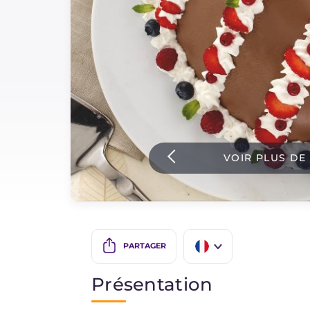
Sauces
Dernieres recettes
IT Website
VOIR PLUS DE
Facebook
Instagram
TikTok
YouTube
PARTAGER
IT
Présentation
EN