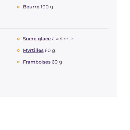
Beurre
100 g
Fibre
g
2.2
Cholestérol
mg
82
Sodium
mg
52
Sucre glace
à volonté
Myrtilles
60 g
Framboises
60 g