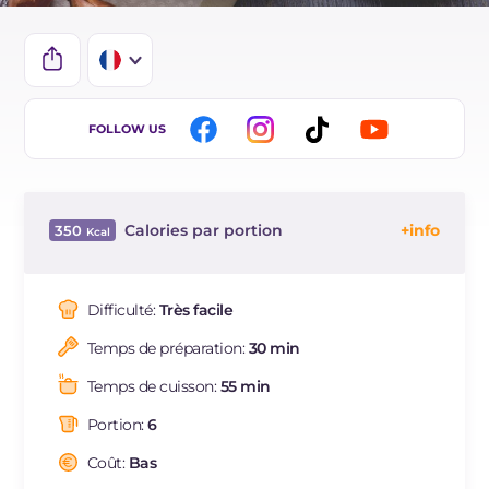
IT
FOLLOW US
EN
BR
Calories par portion
350
ES
Énergie
Kcal
350
DE
Glucides
g
10.4
Difficulté:
Très facile
NL
Dont sucres
g
10.4
Temps de préparation:
30 min
Protéine
g
23.1
Graisses
g
24
Temps de cuisson:
55 min
dont acides gras saturés
g
7.76
Portion:
6
Fibre
g
5.2
Cholestérol
Coût:
Bas
mg
389