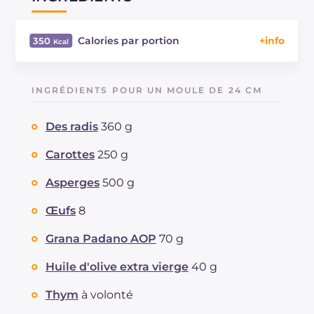
Calories par portion
350
Énergie
Kcal
350
Glucides
g
10.4
INGRÉDIENTS POUR UN MOULE DE 24 CM
Dont sucres
g
10.4
Protéine
g
23.1
Des radis
360 g
Graisses
g
24
dont acides gras saturés
Carottes
250 g
g
7.76
Fibre
g
5.2
Asperges
500 g
Cholestérol
mg
389
Sodium
mg
666
Œufs
8
Grana Padano AOP
70 g
Huile d'olive extra vierge
40 g
Thym
à volonté