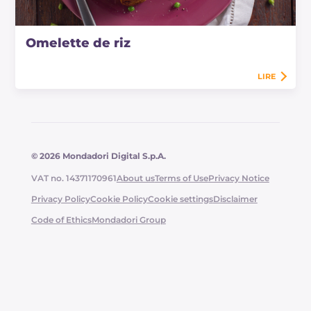
Omelette de riz
LIRE
© 2026 Mondadori Digital S.p.A.
VAT no. 14371170961
About us
Terms of Use
Privacy Notice
Privacy Policy
Cookie Policy
Cookie settings
Disclaimer
Code of Ethics
Mondadori Group