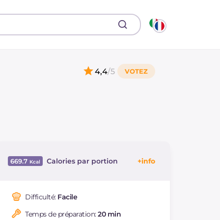
4,4
/5
Calories par portion
669.7
Énergie
Kcal
669.7
Glucides
g
68.9
Difficulté:
Facile
Dont sucres
g
7.7
Temps de préparation:
20 min
Protéine
g
28.4