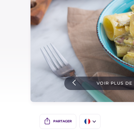
Sauces
Dernieres recettes
IT Website
Facebook
Instagram
VOIR PLUS DE
TikTok
YouTube
PARTAGER
IT