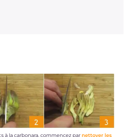
Sodium
mg
458.1
uts à la carbonara, commencez par
nettoyer les