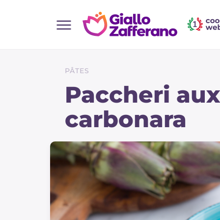
Home
Toutes les recettes
PÂTES
Aperitifs
Paccheri aux 
Salades
carbonara
Plats principaux
Boissons et rafraîchissements
Desserts
Accompagnement
Pizzas et focaccia
Gateaux et patisserie