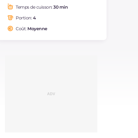
Graisses
g
31.1
Temps de cuisson:
30 min
dont acides gras
g
6.4
saturés
Portion:
4
Fibre
g
281.6
Coût:
Moyenne
Cholestérol
mg
16.4
Sodium
mg
458.1