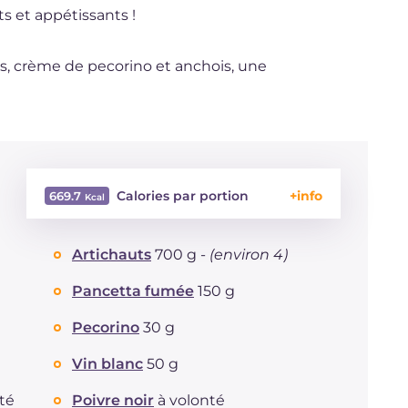
ts et appétissants !
ts, crème de pecorino et anchois, une
Calories par portion
669.7
Énergie
Kcal
669.7
Artichauts
700 g -
(environ 4)
Glucides
g
68.9
Dont sucres
g
7.7
Pancetta fumée
150 g
Protéine
g
28.4
Graisses
Pecorino
30 g
g
31.1
dont acides gras saturés
g
6.4
Vin blanc
50 g
Fibre
g
281.6
Cholestérol
mg
16.4
té
Poivre noir
à volonté