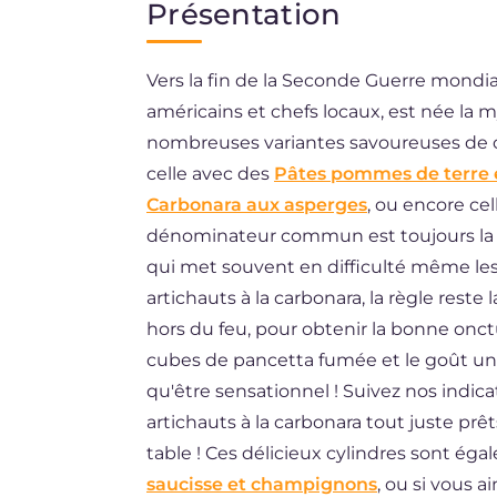
Présentation
EN
Vers la fin de la Seconde Guerre mondia
ES
américains et chefs locaux, est née la
DE
nombreuses variantes savoureuses de ce
BR
celle avec des
Pâtes pommes de terre 
Carbonara aux asperges
, ou encore ce
NL
dénominateur commun est toujours la 
qui met souvent en difficulté même les 
artichauts à la carbonara, la règle reste
hors du feu, pour obtenir la bonne onctu
cubes de pancetta fumée et le goût uniq
qu'être sensationnel ! Suivez nos indica
artichauts à la carbonara tout juste prêts
table ! Ces délicieux cylindres sont éga
saucisse et champignons
, ou si vous 