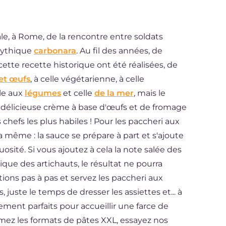
le, à Rome, de la rencontre entre soldats
 mythique
carbonara
. Au fil des années, de
tte recette historique ont été réalisées, de
et œufs
, à celle végétarienne, à celle
lle aux
légumes
et celle
de la mer
, mais le
délicieuse crème à base d'œufs et de fromage
chefs les plus habiles ! Pour les paccheri aux
 la même : la sauce se prépare à part et s'ajoute
osité. Si vous ajoutez à cela la note salée des
ue des artichauts, le résultat ne pourra
tions pas à pas et servez les paccheri aux
, juste le temps de dresser les assiettes et... à
lement parfaits pour accueillir une farce de
aimez les formats de pâtes XXL, essayez nos