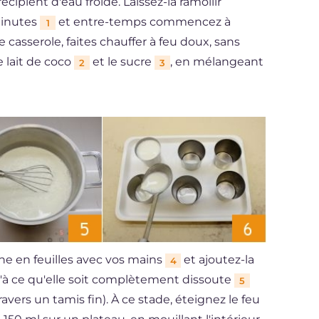
écipient d'eau froide. Laissez-la ramollir
minutes
et entre-temps commencez à
1
 casserole, faites chauffer à feu doux, sans
le lait de coco
et le sucre
, en mélangeant
2
3
ine en feuilles avec vos mains
et ajoutez-la
4
à ce qu'elle soit complètement dissoute
5
ravers un tamis fin). À ce stade, éteignez le feu