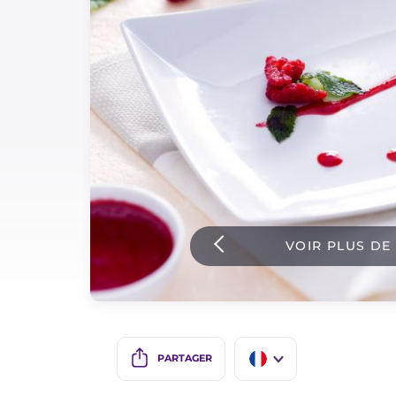
Sauces
Dernieres recettes
IT Website
Facebook
Instagram
VOIR PLUS DE
TikTok
YouTube
PARTAGER
IT