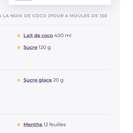
Énergie
Kcal
336
 LA NOIX DE COCO (POUR 6 MOULES DE 150
Glucides
g
25.2
Dont sucres
g
25.2
Protéine
g
4.3
Lait de coco
400 ml
Graisses
g
24.2
Sucre
120 g
dont acides gras saturés
g
14.64
Fibre
g
5.1
Cholestérol
mg
54
Sodium
mg
45
Sucre glace
20 g
Menthe
12 feuilles