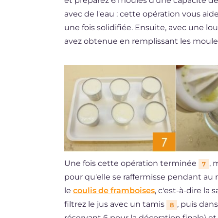
et préparez 6 moules d'une capacité de 
avec de l'eau : cette opération vous ai
une fois solidifiée. Ensuite, avec une l
avez obtenue en remplissant les moule
Une fois cette opération terminée
, 
7
pour qu'elle se raffermisse pendant au
le
coulis de framboises
, c'est-à-dire l
filtrez le jus avec un tamis
, puis dan
8
réservant 6 pour la décoration finale) e