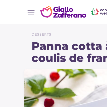
Home
Toutes les recettes
DESSERTS
Aperitifs
Panna cotta 
Salades
coulis de fr
Plats principaux
Boissons et rafraîchissements
Desserts
Accompagnement
Pizzas et focaccia
Gateaux et patisserie