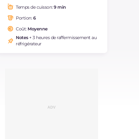
Graisses
g
24.2
Temps de cuisson:
9 min
dont acides gras
g
14.64
saturés
Portion:
6
Fibre
g
5.1
Coût:
Moyenne
Cholestérol
mg
54
Notes
+ 3 heures de raffermissement au
Sodium
mg
45
réfrigérateur