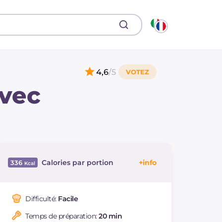
4,6
/5
avec
Calories par portion
336
Énergie
Kcal
336
Glucides
g
25.2
Difficulté:
Facile
Dont sucres
g
25.2
Temps de préparation:
20 min
Protéine
g
4.3