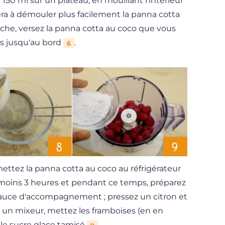
150 ml sur un plateau, en mouillant l'intérieur
dera à démouler plus facilement la panna cotta
ouche, versez la panna cotta au coco que vous
s jusqu'au bord
.
6
mettez la panna cotta au coco au réfrigérateur
 moins 3 heures et pendant ce temps, préparez
a sauce d'accompagnement ; pressez un citron et
s un mixeur, mettez les framboises (en en
t le sucre glace tamisé
.