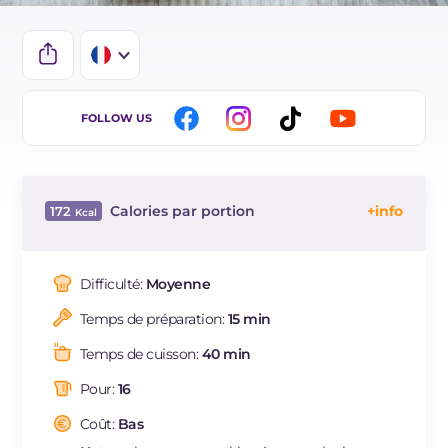
IT
FOLLOW US
EN
ES
Calories par portion
172
BR
Énergie
Kcal
172
DE
Glucides
g
23.3
Difficulté:
Moyenne
NL
Dont sucres
g
10.9
Temps de préparation:
15 min
Protéine
g
5.4
Graisses
g
6.4
Temps de cuisson:
40 min
dont acides gras saturés
g
3.45
Pour:
16
Fibre
g
0.9
Cholestérol
Coût:
Bas
mg
53