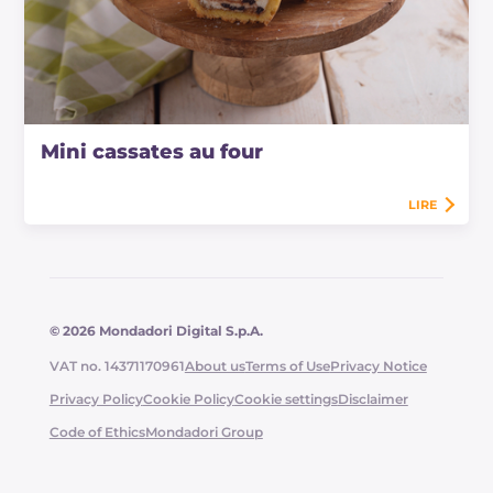
Mini cassates au four
LIRE
© 2026 Mondadori Digital S.p.A.
VAT no. 14371170961
About us
Terms of Use
Privacy Notice
Privacy Policy
Cookie Policy
Cookie settings
Disclaimer
Code of Ethics
Mondadori Group