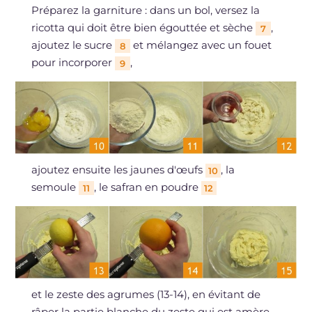
Préparez la garniture : dans un bol, versez la
ricotta qui doit être bien égouttée et sèche
,
7
ajoutez le sucre
et mélangez avec un fouet
8
pour incorporer
,
9
ajoutez ensuite les jaunes d'œufs
, la
10
semoule
, le safran en poudre
11
12
et le zeste des agrumes (13-14), en évitant de
râper la partie blanche du zeste qui est amère.