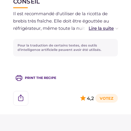
CONSEIL
Il est recommandé d'utiliser de la ricotta de
brebis très fraîche. Elle doit être égouttée au
réfrigérateur, même toute la nuit, car pour une
garniture optimale, elle doit être bien sèche.
Pour la traduction de certains textes, des outils
En découpant la pâte, essayez d'avoir le moins
d'intelligence artificielle peuvent avoir été utilisés.
de déchets possible, car la pâte a tendance à se
sécher et il n'est pas conseillé de la pétrir à
nouveau.
PRINT THE RECIPE
4,2