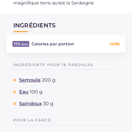
magnifique terre qu'est la Sardaigne.
INGRÉDIENTS
Calories par portion
172
Énergie
Kcal
172
Glucides
g
23.3
INGRÉDIENTS POUR 16 PARDULAS
Dont sucres
g
10.9
Protéine
g
5.4
Semoule
200 g
Graisses
g
6.4
dont acides gras saturés
Eau
100 g
g
3.45
Fibre
g
0.9
Saindoux
30 g
Cholestérol
mg
53
Sodium
mg
32
POUR LA FARCE